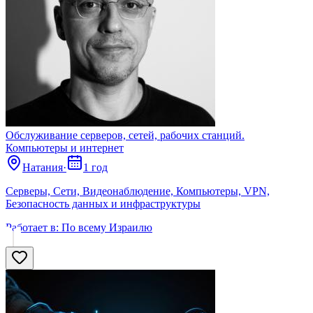
Обслуживание серверов, сетей, рабочих станций.
Компьютеры и интернет
Натания
·
1 год
Серверы, Сети, Видеонаблюдение, Компьютеры, VPN,
Безопасность данных и инфраструктуры
Работает в:
По всему Израилю