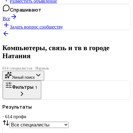
Разместить объявление
Спрашивают
Все
Задать вопрос сообществу
Компьютеры, связь и тв в городе
Натания
614 специалистов · Израиль
Умный поиск
Фильтры
1
ГОРОД
Результаты
Все
·
614
профи
СТАТУС
VIP
С фото
Нашли
614
профи