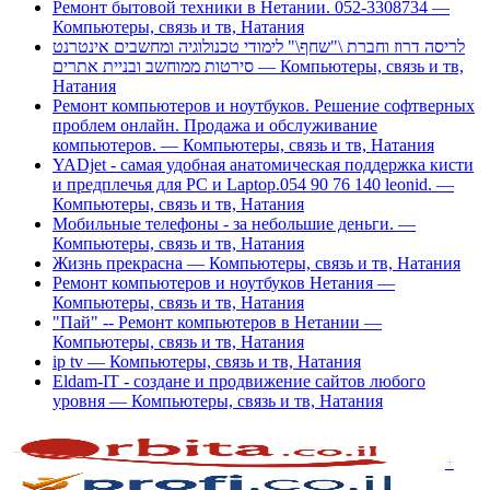
Ремонт бытовой техники в Нетании. 052-3308734 —
Компьютеры, связь и тв, Натания
לריסה דרוז וחברת \"שחף\" לימודי טכנולוגיה ומחשבים אינטרנט
סירטות ממוחשב ובניית אתרים — Компьютеры, связь и тв,
Натания
Ремонт компьютеров и ноутбуков. Решение софтверных
проблем онлайн. Продажа и обслуживание
компьютеров. — Компьютеры, связь и тв, Натания
YADjet - самая удобная анатомическая поддержка кисти
и предплечья для PC и Laptop.054 90 76 140 leonid. —
Компьютеры, связь и тв, Натания
Мобильные телефоны - за небольшие деньги. —
Компьютеры, связь и тв, Натания
Жизнь прекрасна — Компьютеры, связь и тв, Натания
Ремонт компьютеров и ноутбуков Нетания —
Компьютеры, связь и тв, Натания
"Пай" -- Ремонт компьютеров в Нетании —
Компьютеры, связь и тв, Натания
ip tv — Компьютеры, связь и тв, Натания
Eldam-IT - создане и продвижение сайтов любого
уровня — Компьютеры, связь и тв, Натания
+