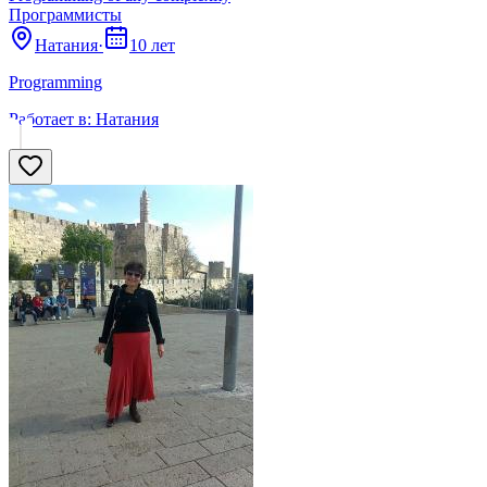
Программисты
Натания
·
10 лет
Programming
Работает в:
Натания