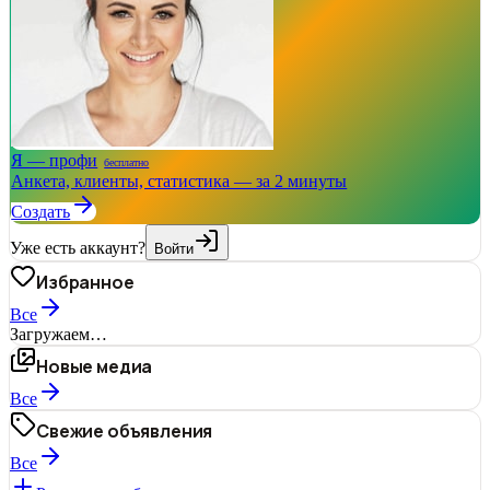
Я — профи
бесплатно
Анкета, клиенты, статистика — за 2 минуты
Создать
Уже есть аккаунт?
Войти
Избранное
Все
Загружаем…
Новые медиа
Все
Свежие объявления
Все