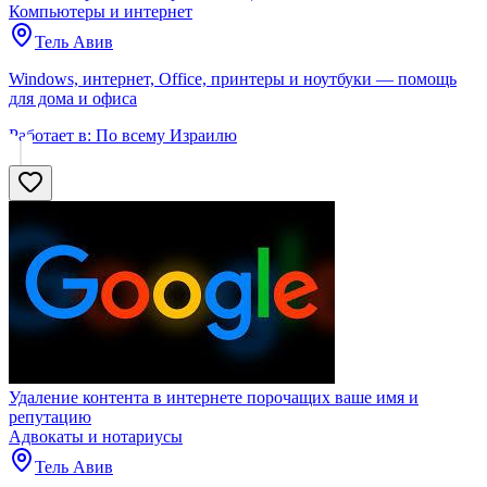
Компьютеры и интернет
Тель Авив
Windows, интернет, Office, принтеры и ноутбуки — помощь
для дома и офиса
Работает в:
По всему Израилю
Удаление контента в интернете порочащих ваше имя и
репутацию
Адвокаты и нoтариусы
Тель Авив