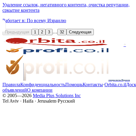
Удаление ссылок, негативного контента, очистка репутации,
сркытие контента
Работает в:
По всему Израилю
…
Предыдущая
1
2
3
32
Следующая
+
специалисты Израиля
Правила
Конфиденциальность
Помощь
Контакты
·
Orbita.co.il
Доск
объявлений
О компании
© 2005—
2026
Media Plus Solutions Inc
Tel Aviv · Haifa · Jerusalem
·
Русский