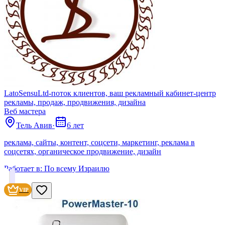
LatoSensuLtd-поток клиентов, ваш рекламный кабинет-центр
рекламы, продаж, продвижения, дизайна
Веб мастера
Тель Авив
·
6 лет
реклама, сайты, контент, соцсети, маркетинг, реклама в
соцсетях, органическое продвижение, дизайн
Работает в:
По всему Израилю
VIP