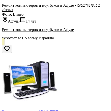
Ремонт компьютеров и ноутбуков в Афуле • טכנאי מחשבים
בעפולה
Фото, Видео
Афула
·
14 лет
Ремонт компьютеров и ноутбуков в Афуле
Работает в:
По всему Израилю