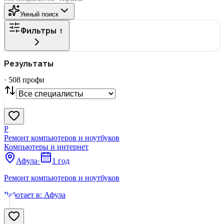
Умный поиск
Фильтры
1
ГОРОД
Результаты
Все
·
508
профи
СТАТУС
VIP
С фото
Нашли
508
профи
Сбросить
Р
Ремонт компьютеров и ноутбуков
Компьютеры и интернет
Афула
·
1 год
Ремонт компьютеров и ноутбуков
Работает в:
Афула