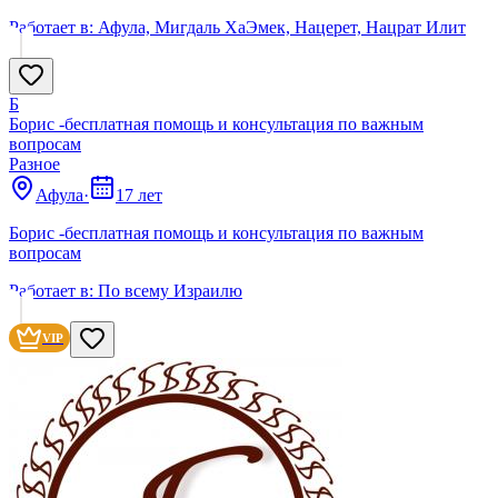
Работает в:
Афула, Мигдаль ХаЭмек, Нацерет, Нацрат Илит
Б
Борис -бесплатная помощь и консультация по важным
вопросам
Разное
Афула
·
17 лет
Борис -бесплатная помощь и консультация по важным
вопросам
Работает в:
По всему Израилю
VIP