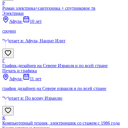
Р
Роман электрика+сантехника + спутниковое тв
Электрики
Афула
·
10 лет
срочно
Работает в:
Афула, Нацрат Илит
Г
График-дизайнер на Севере Израиля и по всей стране
Печать и графика
Афула
·
11 лет
график дизайнер на Севере израиля и по всей стране
Работает в:
По всему Израилю
К
Компьютерный техник, электронщик со стажем с 1986 года