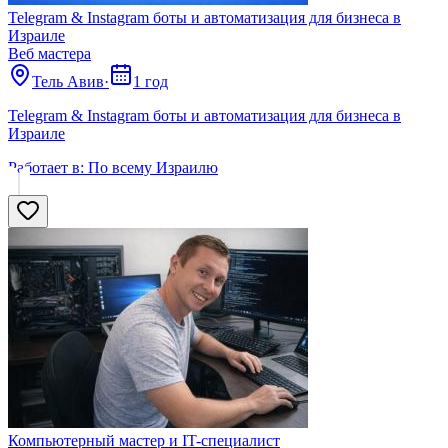
Telegram & Instagram боты и автоматизация для бизнеса в
Израиле
Веб мастера
Тель Авив
·
1 год
Telegram & Instagram боты и автоматизация для бизнеса в
Израиле
Работает в:
По всему Израилю
Компьютерный мастер и IT-специалист