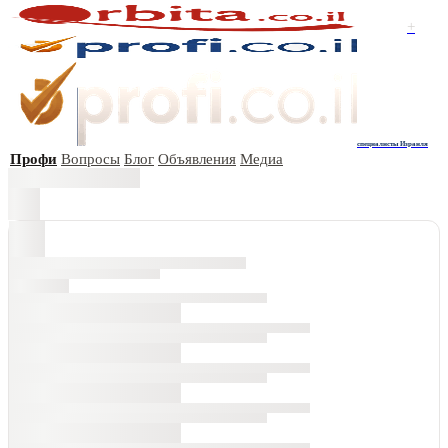
+
специалисты Израиля
Профи
Вопросы
Блог
Объявления
Медиа