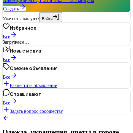
Анкета, клиенты, статистика — за 2 минуты
Создать
Уже есть аккаунт?
Войти
Избранное
Все
Загружаем…
Новые медиа
Все
Свежие объявления
Все
Разместить объявление
Спрашивают
Все
Задать вопрос сообществу
Одежда, украшения, цветы в городе