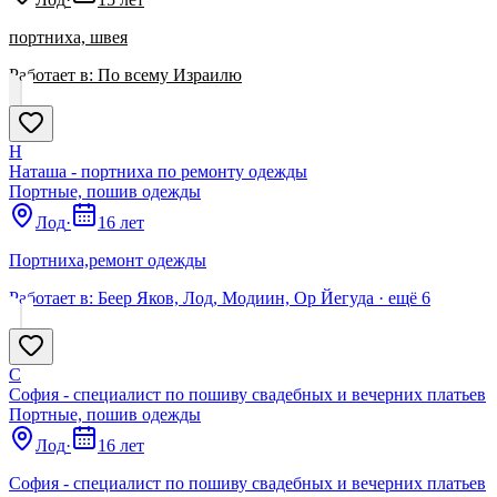
портниха, швея
Работает в:
По всему Израилю
Н
Наташа - портниха по ремонту одежды
Портные, пошив одежды
Лод
·
16 лет
Портниха,ремонт одежды
Работает в:
Беер Яков, Лод, Модиин, Ор Йегуда
· ещё
6
С
София - специалист по пошиву свадебных и вечерних платьев
Портные, пошив одежды
Лод
·
16 лет
София - специалист по пошиву свадебных и вечерних платьев