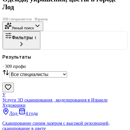
Лод
309 специалистов · Израиль
Умный поиск
Фильтры
1
ГОРОД
Результаты
Все
·
309
профи
СТАТУС
VIP
С фото
Нашли
309
профи
Сбросить
У
Услуги 3D сканирования , моделирования в Израиле
Художники
Лод
·
4 года
Сканирование синим лазером с высокой резолюцией,
сканирование в цвете