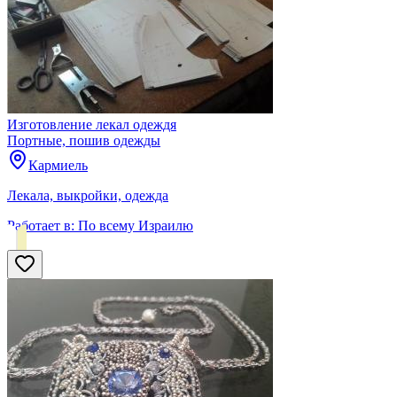
Изготовление лекал одеждя
Портные, пошив одежды
Кармиель
Лекала, выкройки, одежда
Работает в:
По всему Израилю