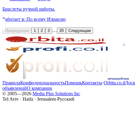
Браслеты ручной работы.
Работает в:
По всему Израилю
…
Предыдущая
1
2
3
20
Следующая
+
специалисты Израиля
Правила
Конфиденциальность
Помощь
Контакты
·
Orbita.co.il
Доск
объявлений
О компании
© 2005—
2026
Media Plus Solutions Inc
Tel Aviv · Haifa · Jerusalem
·
Русский