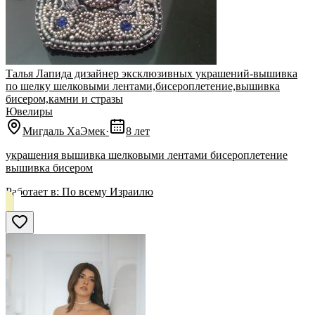
Талья Лапида дизайнер эксклюзивных украшений-вышивка
по шелку шелковыми лентами,бисероплетение,вышивка
бисером,камни и стразы
Ювелиры
Мигдаль ХаЭмек
·
8 лет
украшения вышивка шелковыми лентами бисероплетение
вышивка бисером
Работает в:
По всему Израилю