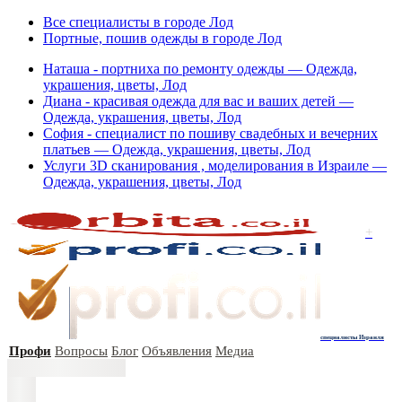
Все специалисты в городе Лод
Портные, пошив одежды в городе Лод
Наташа - портниха по ремонту одежды — Одежда,
украшения, цветы, Лод
Диана - красивая одежда для вас и ваших детей —
Одежда, украшения, цветы, Лод
София - специалист по пошиву свадебных и вечерних
платьев — Одежда, украшения, цветы, Лод
Услуги 3D сканирования , моделирования в Израиле —
Одежда, украшения, цветы, Лод
+
специалисты Израиля
Профи
Вопросы
Блог
Объявления
Медиа