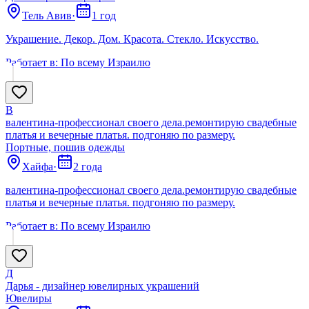
Тель Авив
·
1 год
Украшение. Декор. Дом. Красота. Стекло. Искусство.
Работает в:
По всему Израилю
В
валентина-профессионал своего дела.ремонтирую свадебные
платья и вечерные платья. подгоняю по размеру.
Портные, пошив одежды
Хайфа
·
2 года
валентина-профессионал своего дела.ремонтирую свадебные
платья и вечерные платья. подгоняю по размеру.
Работает в:
По всему Израилю
Д
Дарья - дизайнер ювелирных украшений
Ювелиры