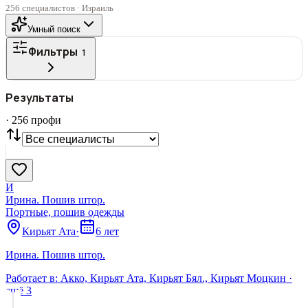
256 специалистов · Израиль
Умный поиск
Фильтры
1
ГОРОД
Результаты
Все
·
256
профи
СТАТУС
VIP
С фото
Нашли
256
профи
Сбросить
И
Ирина. Пошив штор.
Портные, пошив одежды
Кирьят Ата
·
6 лет
Ирина. Пошив штор.
Работает в:
Акко, Кирьят Ата, Кирьят Бял., Кирьят Моцкин
·
ещё
3