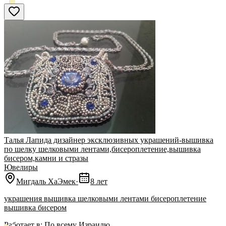
Талья Лапида дизайнер эксклюзивных украшений-вышивка
по шелку шелковыми лентами,бисероплетение,вышивка
бисером,камни и стразы
Ювелиры
Мигдаль ХаЭмек
·
8 лет
украшения вышивка шелковыми лентами бисероплетение
вышивка бисером
Работает в:
По всему Израилю