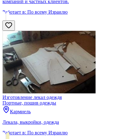
компаний и частных клиентов.
Работает в:
По всему Израилю
Изготовление лекал одеждя
Портные, пошив одежды
Кармиель
Лекала, выкройки, одежда
Работает в:
По всему Израилю