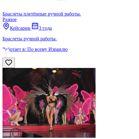
Браслеты плетённые ручной работы.
Разное
Кейсария
·
3 года
Браслеты ручной работы.
Работает в:
По всему Израилю