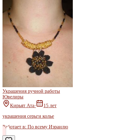
Украшения ручной работы
Ювелиры
Кирьят Ата
·
15 лет
украшения серьги колье
Работает в:
По всему Израилю