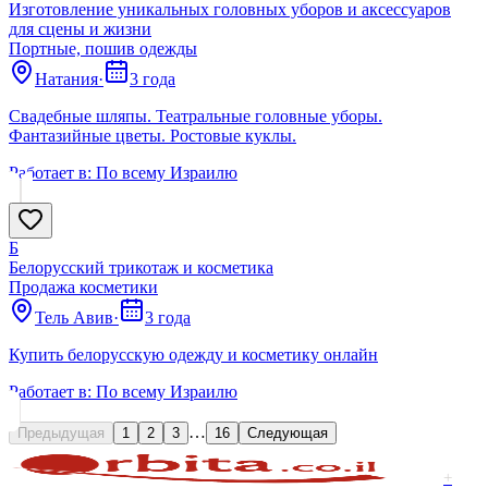
Изготовление уникальных головных уборов и аксессуаров
для сцены и жизни
Портные, пошив одежды
Натания
·
3 года
Свадебные шляпы. Театральные головные уборы.
Фантазийные цветы. Ростовые куклы.
Работает в:
По всему Израилю
Б
Белорусский трикотаж и косметика
Продажа косметики
Тель Авив
·
3 года
Купить белорусскую одежду и косметику онлайн
Работает в:
По всему Израилю
…
Предыдущая
1
2
3
16
Следующая
+