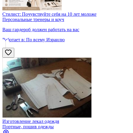
Стилист: Почувствуйте себя на 10 лет моложе
Персональные тренеры и коуч
Ваш гардероб должен работать на вас
Работает в:
По всему Израилю
Изготовление лекал одеждя
Портные, пошив одежды