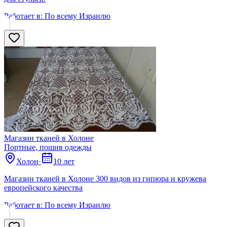
Работает в:
По всему Израилю
Магазин тканей в Холоне
Портные, пошив одежды
Холон
·
10 лет
Магазин тканей в Холоне 300 видов из гипюра и кружева
европейского качества
Работает в:
По всему Израилю