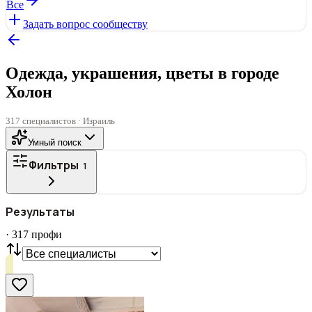
Все
Задать вопрос сообществу
Одежда, украшения, цветы в городе
Холон
317 специалистов · Израиль
Умный поиск
Фильтры
1
ГОРОД
Результаты
Все
·
317
профи
СТАТУС
VIP
С фото
Нашли
317
профи
Сбросить