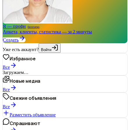
Я — профи
бесплатно
Анкета, клиенты, статистика — за 2 минуты
Создать
Уже есть аккаунт?
Войти
Избранное
Все
Загружаем…
Новые медиа
Все
Свежие объявления
Все
Разместить объявление
Спрашивают