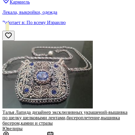
Кармиель
Лекала, выкройки, одежда
Работает в:
По всему Израилю
Талья Лапида дизайнер эксклюзивных украшений-вышивка
по шелку шелковыми лентами,бисероплетение,вышивка
бисером,камни и стразы
Ювелиры