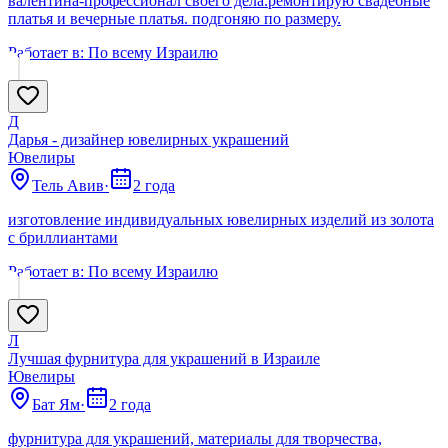
валентина-профессионал своего дела.ремонтирую свадебные
платья и вечерные платья. подгоняю по размеру.
Работает в:
По всему Израилю
Д
Дарья - дизайнер ювелирных украшений
Ювелиры
Тель Авив
·
2 года
изготовление индивидуальных ювелирных изделий из золота
с бриллиантами
Работает в:
По всему Израилю
Л
Лучшая фурнитура для украшений в Израиле
Ювелиры
Бат Ям
·
2 года
фурнитура для украшений, материалы для творчества,