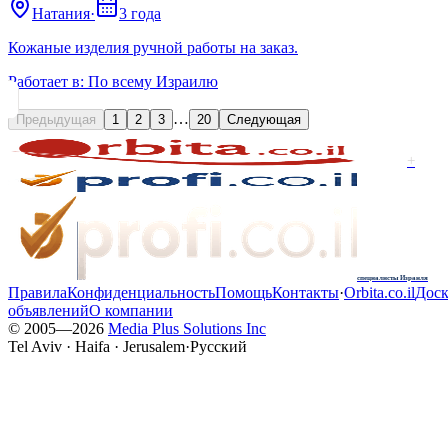
Натания
·
3 года
Кожаные изделия ручной работы на заказ.
Работает в:
По всему Израилю
…
Предыдущая
1
2
3
20
Следующая
+
специалисты Израиля
Правила
Конфиденциальность
Помощь
Контакты
·
Orbita.co.il
Доск
объявлений
О компании
© 2005—
2026
Media Plus Solutions Inc
Tel Aviv · Haifa · Jerusalem
·
Русский