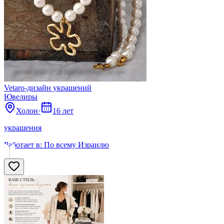
Vetaro-дизайн украшений
Ювелиры
Холон
·
16 лет
украшения
Работает в:
По всему Израилю