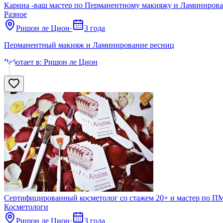
Карина -ваш мастер по Перманентному макияжу и Ламиниров
Разное
Ришон ле Цион
·
3 года
Перманентный макияж и Ламинирование ресниц
Работает в:
Ришон ле Цион
Сертифицированный косметолог со стажем 20+ и мастер по П
Косметологи
Ришон ле Цион
·
3 года