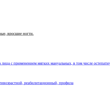
ые, вросшие ногти.
жа лица с применением мягких мануальных, в том числе остепатич
антивозрастной, реабилитационный, профила