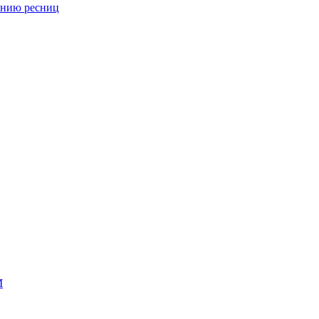
анию ресниц
М