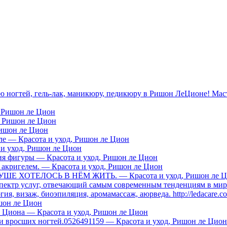
ю ногтей, гель-лак, маникюру, педикюру в Ришон ЛеЦионе! Мас
, Ришон ле Цион
, Ришон ле Цион
Ришон ле Цион
иле — Красота и уход, Ришон ле Цион
 и уход, Ришон ле Цион
я фигуры — Красота и уход, Ришон ле Цион
 акригелем. — Красота и уход, Ришон ле Цион
Е ХОТЕЛОСЬ В НЁМ ЖИТЬ. — Красота и уход, Ришон ле Ц
спектр услуг, отвечающий самым современным тенденциям в мир
ия, визаж, биоэпиляция, аромамассаж, аюрведа. http://ledacare.c
ишон ле Цион
е Циона — Красота и уход, Ришон ле Цион
и вросших ногтей.0526491159 — Красота и уход, Ришон ле Цион