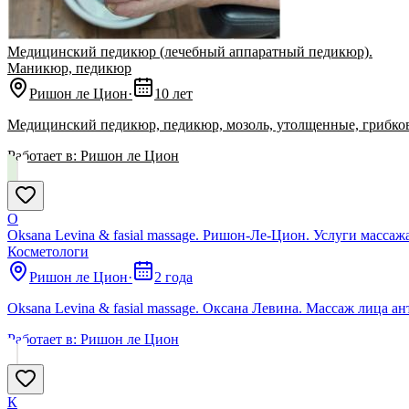
Медицинский педикюр (лечебный аппаратный педикюр).
Маникюр, педикюр
Ришон ле Цион
·
10 лет
Медицинский педикюр, педикюр, мозоль, утолщенные, грибков
Работает в:
Ришон ле Цион
O
Oksana Levina & fasial massage. Ришон-Ле-Цион. Услуги масса
Косметологи
Ришон ле Цион
·
2 года
Oksana Levina & fasial massage. Оксана Левина. Массаж лица 
Работает в:
Ришон ле Цион
К