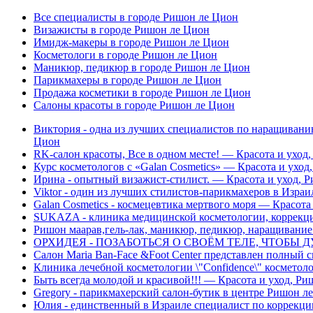
Все специалисты в городе Ришон ле Цион
Визажисты в городе Ришон ле Цион
Имидж-макеры в городе Ришон ле Цион
Косметологи в городе Ришон ле Цион
Маникюр, педикюр в городе Ришон ле Цион
Парикмахеры в городе Ришон ле Цион
Продажа косметики в городе Ришон ле Цион
Салоны красоты в городе Ришон ле Цион
Виктория - одна из лучших специалистов по наращивани
Цион
RK-салон красоты, Все в одном месте! — Красота и уход
Курс косметологов с «Galan Cosmetics» — Красота и уход
Ирина - опытный визажист-стилист. — Красота и уход, 
Viktor - один из лучших стилистов-парикмахеров в Изра
Galan Cosmetics - космецевтика мертвого моря — Красота
SUKAZA - клиника медицинской косметологии, коррекци
Ришон маарав,гель-лак, маникюр, педикюр, наращивание
ОРХИДЕЯ - ПОЗАБОТЬСЯ О СВОЁМ ТЕЛЕ, ЧТОБЫ ДУШ
Cалон Maria Ban-Face &Foot Center представлен полный 
Клиника лечебной косметологии \"Confidence\" косметолог
Быть всегда молодой и красивой!!! — Красота и уход, Р
Gregory - парикмахерский салон-бутик в центре Ришон л
Юлия - единственный в Израиле специалист по коррекци