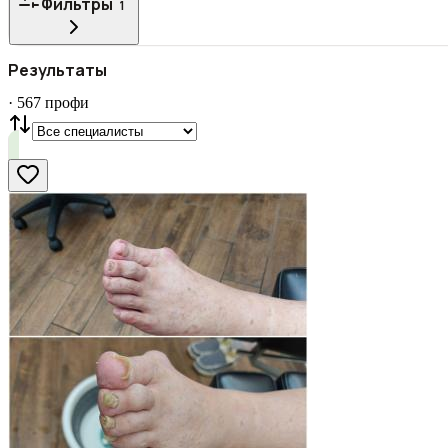
Фильтры
1
Все
ГОРОД
Результаты
СТАТУС
VIP
С фото
·
567
профи
Нашли
567
профи
Сбросить