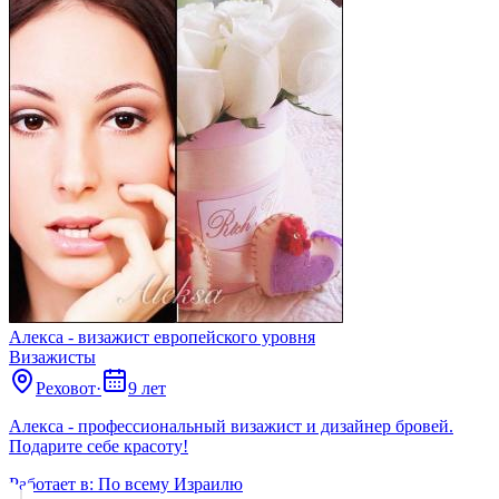
Алекса - визажист европейского уровня
Визажисты
Реховот
·
9 лет
Алекса - профессиональный визажист и дизайнер бровей.
Подарите себе красоту!
Работает в:
По всему Израилю