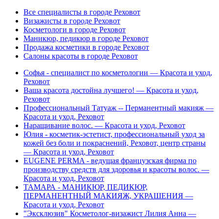
Все специалисты в городе Реховот
Визажисты в городе Реховот
Косметологи в городе Реховот
Маникюр, педикюр в городе Реховот
Продажа косметики в городе Реховот
Салоны красоты в городе Реховот
Софья - специалист по косметологии — Красота и уход,
Реховот
Ваша красота достойна лучшего! — Красота и уход,
Реховот
Профессиональный Татуаж -- Перманентный макияж —
Красота и уход, Реховот
Наращивание волос. — Красота и уход, Реховот
Юлия - косметик-эстетист, профессиональный уход за
кожей без боли и покраснений, Реховот, центр страны
— Красота и уход, Реховот
EUGENE PERMA - ведущая французская фирма по
производству средств для здоровья и красоты волос. —
Красота и уход, Реховот
ТАМАРА - МАНИКЮР, ПЕДИКЮР,
ПЕРМАНЕНТНЫЙ МАКИЯЖ, УКРАШЕНИЯ —
Красота и уход, Реховот
"Эксклюзив" Косметолог-визажист Лилия Анна —