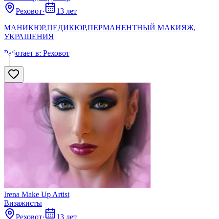
Реховот
·
13 лет
МАНИКЮР,ПЕДИКЮР,ПЕРМАНЕНТНЫЙ МАКИЯЖ,
УКРАШЕНИЯ
Работает в:
Реховот
Irena Make Up Artist
Визажисты
Реховот
·
13 лет