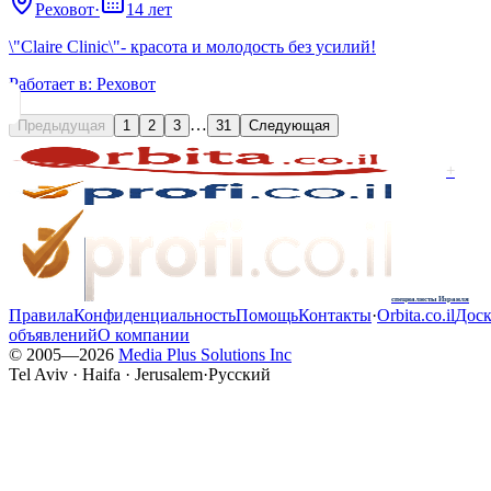
Реховот
·
14 лет
\"Claire Clinic\"- красота и молодость без усилий!
Работает в:
Реховот
…
Предыдущая
1
2
3
31
Следующая
+
специалисты Израиля
Правила
Конфиденциальность
Помощь
Контакты
·
Orbita.co.il
Доск
объявлений
О компании
© 2005—
2026
Media Plus Solutions Inc
Tel Aviv · Haifa · Jerusalem
·
Русский