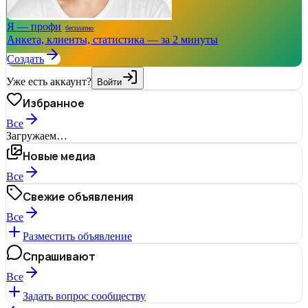
Я — профи
бесплатно
Анкета, клиенты, статистика — за 2 минуты
Создать
Уже есть аккаунт?
Войти
Избранное
Все
Загружаем…
Новые медиа
Все
Свежие объявления
Все
Разместить объявление
Спрашивают
Все
Задать вопрос сообществу