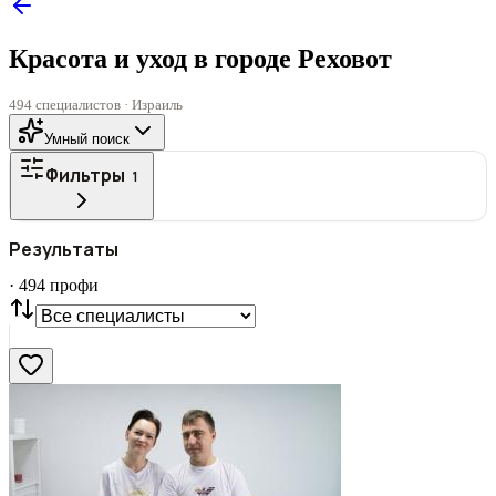
Красота и уход в городе Реховот
494 специалистов · Израиль
Умный поиск
Фильтры
1
ГОРОД
Результаты
Все
·
494
профи
СТАТУС
VIP
С фото
Нашли
494
профи
Сбросить