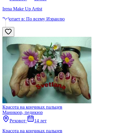
Irena Make Up Artist
Работает в:
По всему Израилю
Красота на кончиках пальцев
Маникюр, педикюр
Реховот
·
14 лет
Красота на кончиках пальцев