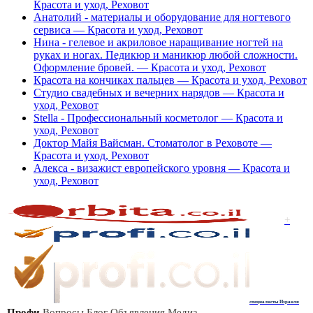
Красота и уход, Реховот
Анатолий - материалы и оборудование для ногтевого
сервиса — Красота и уход, Реховот
Нина - гелевое и акриловое наращивание ногтей на
руках и ногах. Педикюр и маникюр любой сложности.
Оформление бровей. — Красота и уход, Реховот
Красота на кончиках пальцев — Красота и уход, Реховот
Студиo свадебных и вечерних нарядов — Красота и
уход, Реховот
Stella - Профессиональный косметолог — Красота и
уход, Реховот
Доктор Майя Вайсман. Стоматолог в Реховоте —
Красота и уход, Реховот
Алекса - визажист европейского уровня — Красота и
уход, Реховот
+
специалисты Израиля
Профи
Вопросы
Блог
Объявления
Медиа