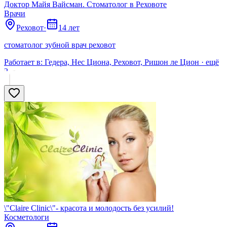
Доктор Майя Вайсман. Стоматолог в Реховоте
Врачи
Реховот
·
14 лет
стоматолог зубной врач реховот
Работает в:
Гедера, Нес Циона, Реховот, Ришон ле Цион
· ещё
2
\"Claire Clinic\"- красота и молодость без усилий!
Косметологи