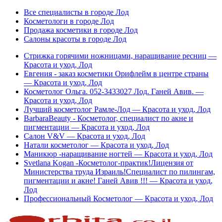
Все специалисты в городе Лод
Косметологи в городе Лод
Продажа косметики в городе Лод
Салоны красоты в городе Лод
Стрижка горячими ножницами, наращивание ресниц —
Красота и уход, Лод
Евгения - заказ косметики Орифлейм в центре страны
— Красота и уход, Лод
Косметолог Ольга. 052-3433027 Лод. Ганей Авив. —
Красота и уход, Лод
Лучший косметолог Рамле-Лод — Красота и уход, Лод
BarbaraBeauty - Косметолог, специалист по акне и
пигментации — Красота и уход, Лод
Салон V&V — Красота и уход, Лод
Натали косметолог — Красота и уход, Лод
Маникюр -наращивание ногтей — Красота и уход, Лод
Svetlana Kogan -Косметолог-практик!Лицензия от
Министерства труда Израиль!Специалист по пилингам,
пигментации и акне! Ганей Авив !!! — Красота и уход,
Лод
Профессиональный Косметолог — Красота и уход, Лод