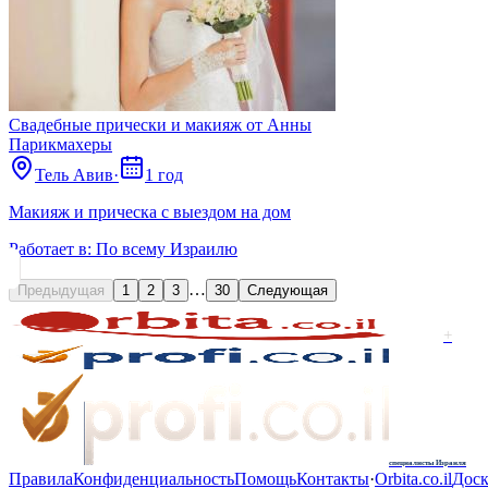
Свадебные прически и макияж от Анны
Парикмахеры
Тель Авив
·
1 год
Макияж и прическа с выездом на дом
Работает в:
По всему Израилю
…
Предыдущая
1
2
3
30
Следующая
+
специалисты Израиля
Правила
Конфиденциальность
Помощь
Контакты
·
Orbita.co.il
Доск