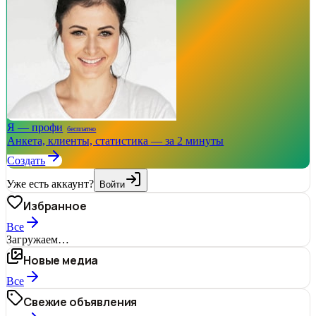
Я — профи
бесплатно
Анкета, клиенты, статистика — за 2 минуты
Создать
Уже есть аккаунт?
Войти
Избранное
Все
Загружаем…
Новые медиа
Все
Свежие объявления