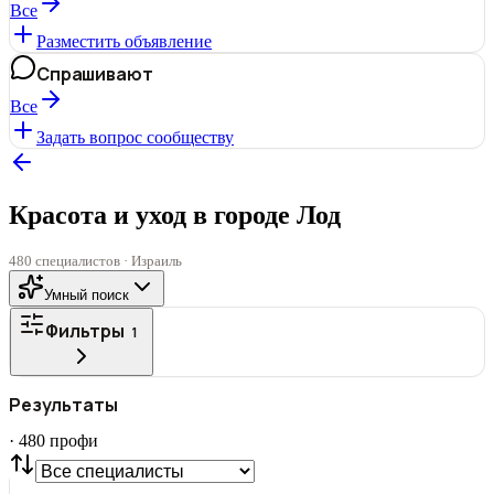
Все
Разместить объявление
Спрашивают
Все
Задать вопрос сообществу
Красота и уход в городе Лод
480 специалистов · Израиль
Умный поиск
Фильтры
1
ГОРОД
Результаты
Все
·
480
профи
СТАТУС
VIP
С фото