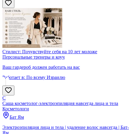
Стилист: Почувствуйте себя на 10 лет моложе
Персональные тренеры и коуч
Ваш гардероб должен работать на вас
Работает в:
По всему Израилю
С
Саша косметолог-электроэпиляция навсегда лица и тела
Косметологи
Бат Ям
Электроэпиляция лица и тела | удаление волос навсегда | Бат-
Ям