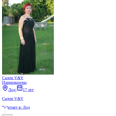
Салон V&V
Парикмахеры
Лод
·
17 лет
Салон V&V
Работает в:
Лод