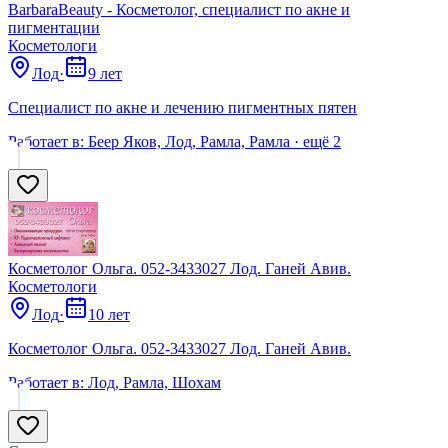
BarbaraBeauty - Косметолог, специалист по акне и
пигментации
Косметологи
Лод
·
9 лет
Специалист по акне и лечению пигментных пятен
Работает в:
Беер Яков, Лод, Рамла, Рамла
· ещё
2
Косметолог Ольга. 052-3433027 Лод. Ганей Авив.
Косметологи
Лод
·
10 лет
Косметолог Ольга. 052-3433027 Лод. Ганей Авив.
Работает в:
Лод, Рамла, Шохам