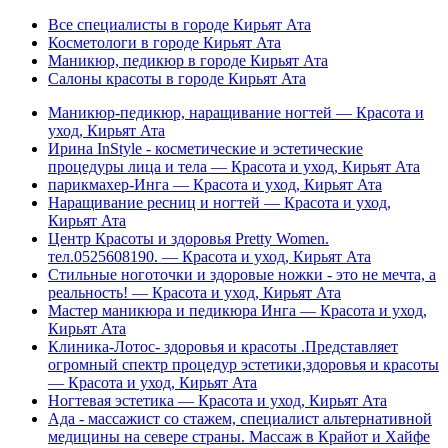
Все специалисты в городе Кирьят Ата
Косметологи в городе Кирьят Ата
Маникюр, педикюр в городе Кирьят Ата
Салоны красоты в городе Кирьят Ата
Маникюр-педикюр, наращивание ногтей — Красота и
уход, Кирьят Ата
Ирина InStyle - косметические и эстетические
процедуры лица и тела — Красота и уход, Кирьят Ата
парикмахер-Инга — Красота и уход, Кирьят Ата
Наращивание ресниц и ногтей — Красота и уход,
Кирьят Ата
Центр Красоты и здоровья Pretty Women.
тел.0525608190. — Красота и уход, Кирьят Ата
Стильные ноготочки и здоровые ножки - это не мечта, а
реальность! — Красота и уход, Кирьят Ата
Мастер маникюра и педикюра Инга — Красота и уход,
Кирьят Ата
Клиника-Лотос- здоровья и красоты .Представляет
огромный спектр процедур эстетики,здоровья и красоты
— Красота и уход, Кирьят Ата
Ногтевая эстетика — Красота и уход, Кирьят Ата
Ада - массажист со стажем, специалист альтернативной
медицины на севере страны. Массаж в Крайот и Хайфе