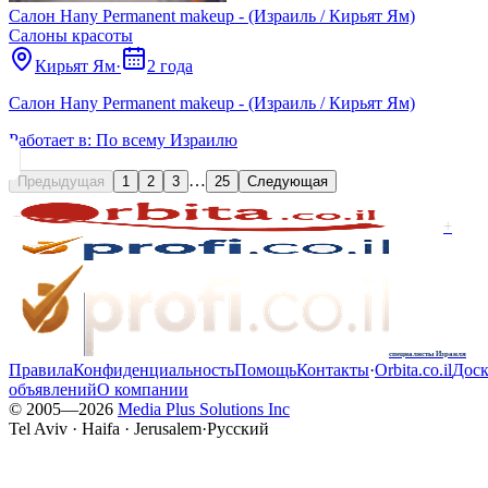
Салон Hany Permanent makeup - (Израиль / Кирьят Ям)
Салоны красоты
Кирьят Ям
·
2 года
Салон Hany Permanent makeup - (Израиль / Кирьят Ям)
Работает в:
По всему Израилю
…
Предыдущая
1
2
3
25
Следующая
+
специалисты Израиля
Правила
Конфиденциальность
Помощь
Контакты
·
Orbita.co.il
Доск
объявлений
О компании
© 2005—
2026
Media Plus Solutions Inc
Tel Aviv · Haifa · Jerusalem
·
Русский