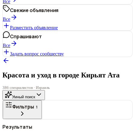
Все
Свежие объявления
Все
Разместить объявление
Спрашивают
Все
Задать вопрос сообществу
Красота и уход в городе Кирьят Ата
386 специалистов · Израиль
Умный поиск
Фильтры
1
ГОРОД
Результаты
Все