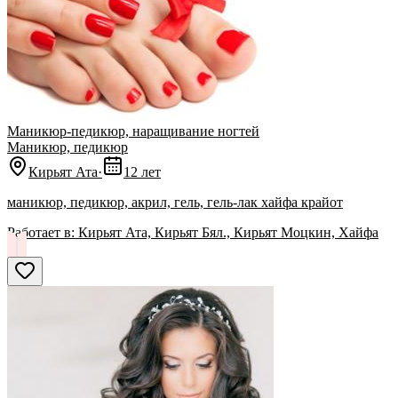
Маникюр-педикюр, наращивание ногтей
Маникюр, педикюр
Кирьят Ата
·
12 лет
маникюр, педикюр, акрил, гель, гель-лак хайфа крайот
Работает в:
Кирьят Ата, Кирьят Бял., Кирьят Моцкин, Хайфа