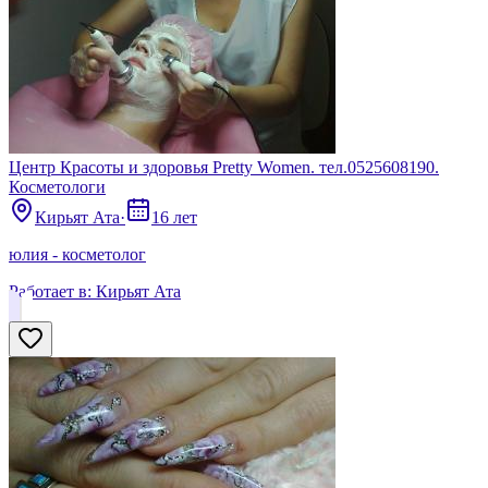
Центр Красоты и здоровья Pretty Women. тел.0525608190.
Косметологи
Кирьят Ата
·
16 лет
юлия - косметолог
Работает в:
Кирьят Ата