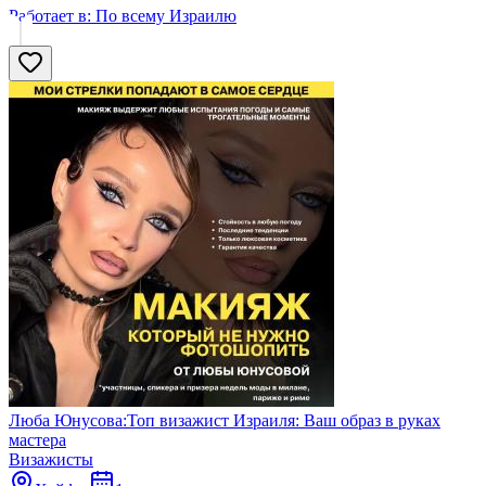
Работает в:
По всему Израилю
Люба Юнусова:Топ визажист Израиля: Ваш образ в руках
мастера
Визажисты