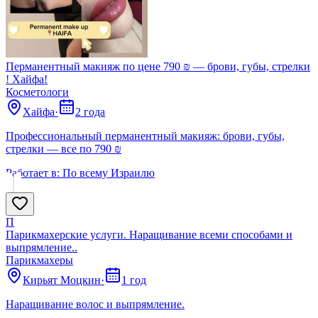
Перманентный макияж по цене 790 ₪ — брови, губы, стрелки
! Хайфа!
Косметологи
Хайфа
·
2 года
Профессиональный перманентный макияж: брови, губы,
стрелки — все по 790 ₪
Работает в:
По всему Израилю
П
Парикмахерские услуги. Наращивание всеми способами и
выпрямление..
Парикмахеры
Кирьят Моцкин
·
1 год
Наращивание волос и выпрямление.