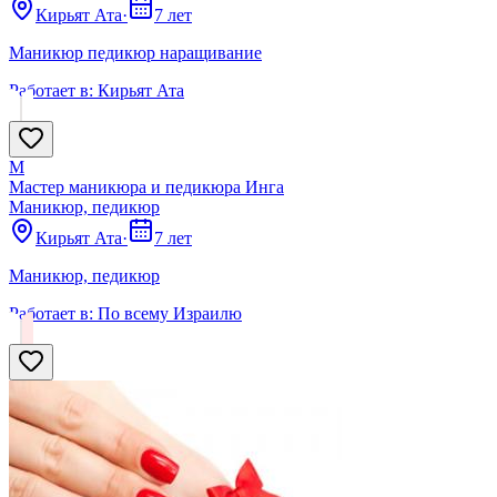
Кирьят Ата
·
7 лет
Маникюр педикюр наращивание
Работает в:
Кирьят Ата
М
Мастер маникюра и педикюра Инга
Маникюр, педикюр
Кирьят Ата
·
7 лет
Маникюр, педикюр
Работает в:
По всему Израилю