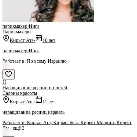
парикмахер-Инга
Парикмахеры
Кирьят Ата
·
10 лет
парикмахер-Инга
Работает в:
По всему Израилю
Н
Наращивание ресниц и ногтей
Салоны красоты
Кирьят Ата
·
11 лет
наращивание ресниц израиль
Работает в:
Кирьят Ата, Кирьят Бял., Кирьят Моцкин, Кирьят
Ям
· ещё
3