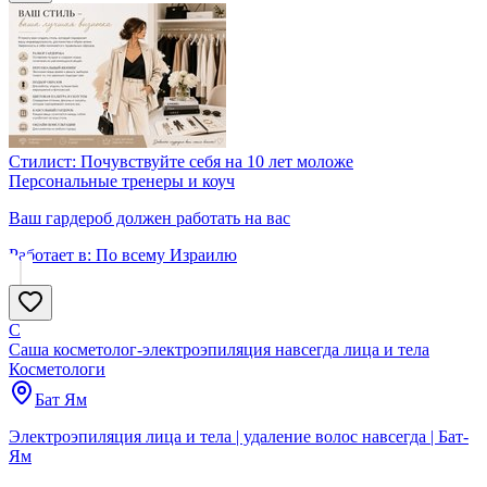
Стилист: Почувствуйте себя на 10 лет моложе
Персональные тренеры и коуч
Ваш гардероб должен работать на вас
Работает в:
По всему Израилю
С
Саша косметолог-электроэпиляция навсегда лица и тела
Косметологи
Бат Ям
Электроэпиляция лица и тела | удаление волос навсегда | Бат-
Ям