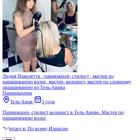
Лидия Николетта - парикмахер- стилист , мастер по
наращиванию волос, мастер- колорист, мастер по сложному
окрашиванию из Тель-Авива
Парикмахеры
Тель Авив
·
3 года
Парикмахер- стилист колорист в Тель-Авиве. Мастер по
наращиванию волос
Работает в:
По всему Израилю