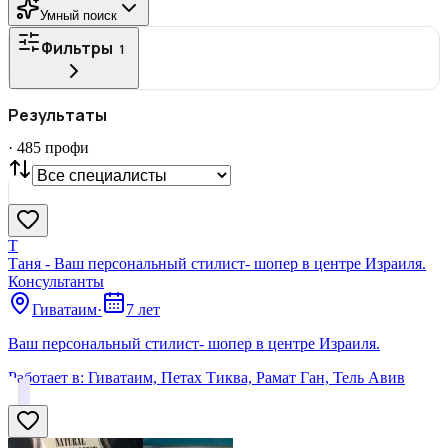
Умный поиск
Фильтры
1
ГОРОД
Результаты
Все
·
485
профи
СТАТУС
VIP
С фото
Нашли
485
профи
Сбросить
Т
Таня - Ваш персональный стилист- шопер в центре Израиля.
Консультанты
Гиватаим
·
7 лет
Ваш персональный стилист- шопер в центре Израиля.
Работает в:
Гиватаим, Петах Тиква, Рамат Ган, Тель Авив