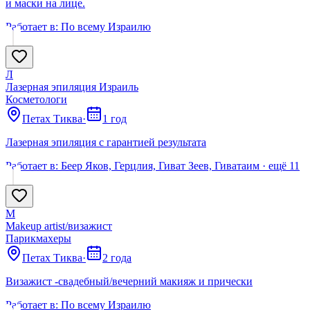
и маски на лице.
Работает в:
По всему Израилю
Л
Лазерная эпиляция Израиль
Косметологи
Петах Тиква
·
1 год
Лазерная эпиляция с гарантией результата
Работает в:
Беер Яков, Герцлия, Гиват Зеев, Гиватаим
· ещё
11
M
Makeup artist/визажист
Парикмахеры
Петах Тиква
·
2 года
Визажист -свадебный/вечерний макияж и прически
Работает в:
По всему Израилю