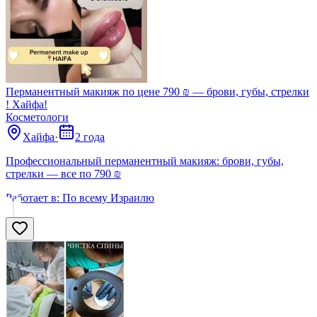
Перманентный макияж по цене 790 ₪ — брови, губы, стрелки
! Хайфа!
Косметологи
Хайфа
·
2 года
Профессиональный перманентный макияж: брови, губы,
стрелки — все по 790 ₪
Работает в:
По всему Израилю