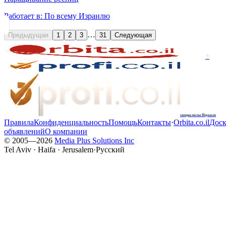
Работает в:
По всему Израилю
…
Предыдущая
1
2
3
31
Следующая
+
специалисты Израиля
Правила
Конфиденциальность
Помощь
Контакты
·
Orbita.co.il
Доск
объявлений
О компании
© 2005—
2026
Media Plus Solutions Inc
Tel Aviv · Haifa · Jerusalem
·
Русский