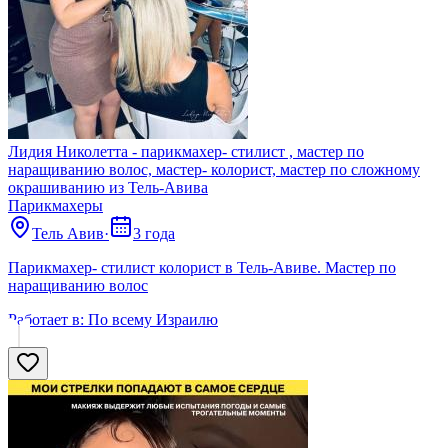
Лидия Николетта - парикмахер- стилист , мастер по
наращиванию волос, мастер- колорист, мастер по сложному
окрашиванию из Тель-Авива
Парикмахеры
Тель Авив
·
3 года
Парикмахер- стилист колорист в Тель-Авиве. Мастер по
наращиванию волос
Работает в:
По всему Израилю