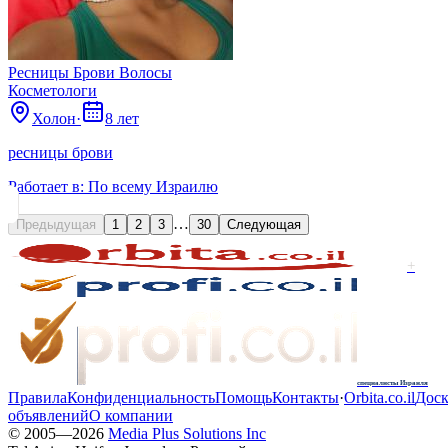
Ресницы Брови Волосы
Косметологи
Холон
·
8 лет
ресницы брови
Работает в:
По всему Израилю
…
Предыдущая
1
2
3
30
Следующая
+
специалисты Израиля
Правила
Конфиденциальность
Помощь
Контакты
·
Orbita.co.il
Доск
объявлений
О компании
© 2005—
2026
Media Plus Solutions Inc