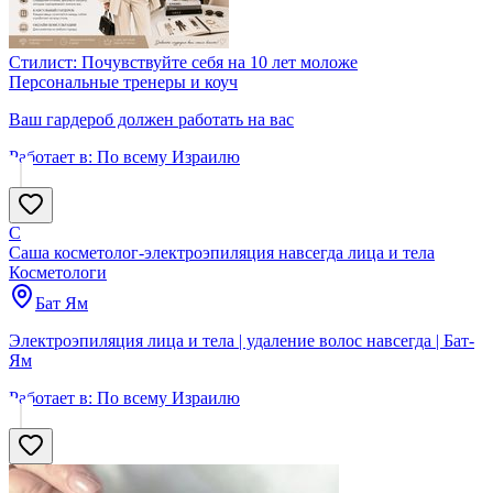
Стилист: Почувствуйте себя на 10 лет моложе
Персональные тренеры и коуч
Ваш гардероб должен работать на вас
Работает в:
По всему Израилю
С
Саша косметолог-электроэпиляция навсегда лица и тела
Косметологи
Бат Ям
Электроэпиляция лица и тела | удаление волос навсегда | Бат-
Ям
Работает в:
По всему Израилю