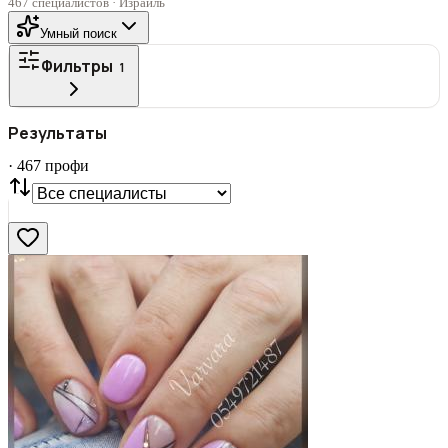
467 специалистов · Израиль
Умный поиск
Фильтры
1
ГОРОД
Результаты
Все
·
467
профи
СТАТУС
VIP
С фото
Нашли
467
профи
Сбросить