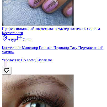
Профессиональный косметолог и мастер ногтевого сервиса
Косметологи
Азур
·
7 лет
Косметолог Маникюр Гель лак Педикюр Тату Перманентный
макияж
Работает в:
По всему Израилю