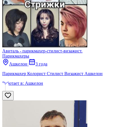
Авиталь - парикмахер-стилист-визажист.
Парикмахеры
Ашкелон
·
3 года
Парикмахер Колорист Стилист Визажист Ашкелон
Работает в:
Ашкелон