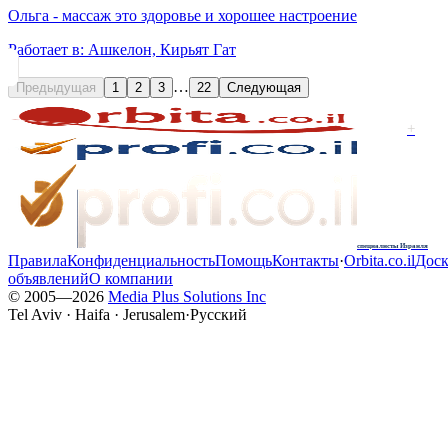
Ольга - массаж это здоровье и хорошее настроение
Работает в:
Ашкелон, Кирьят Гат
…
Предыдущая
1
2
3
22
Следующая
+
специалисты Израиля
Правила
Конфиденциальность
Помощь
Контакты
·
Orbita.co.il
Доск
объявлений
О компании
© 2005—
2026
Media Plus Solutions Inc
Tel Aviv · Haifa · Jerusalem
·
Русский