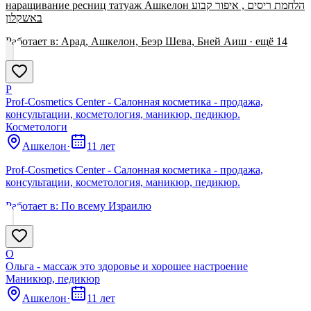
наращивание ресниц татуаж Ашкелон הלחמת ריסים , איפור קבוע
באשקלון
Работает в:
Арад, Ашкелон, Беэр Шева, Бней Аиш
· ещё
14
P
Prof-Cosmetics Center - Салонная косметика - продажа,
консультации, косметология, маникюр, педикюр.
Косметологи
Ашкелон
·
11 лет
Prof-Cosmetics Center - Салонная косметика - продажа,
консультации, косметология, маникюр, педикюр.
Работает в:
По всему Израилю
О
Ольга - массаж это здоровье и хорошее настроение
Маникюр, педикюр
Ашкелон
·
11 лет