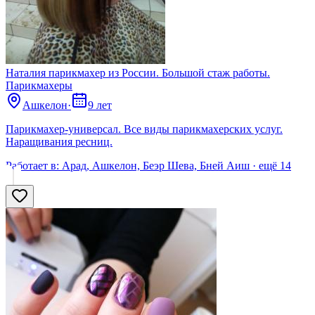
Наталия парикмахер из России. Большой стаж работы.
Парикмахеры
Ашкелон
·
9 лет
Парикмахер-универсал. Все виды парикмахерских услуг.
Наращивания ресниц.
Работает в:
Арад, Ашкелон, Беэр Шева, Бней Аиш
· ещё
14