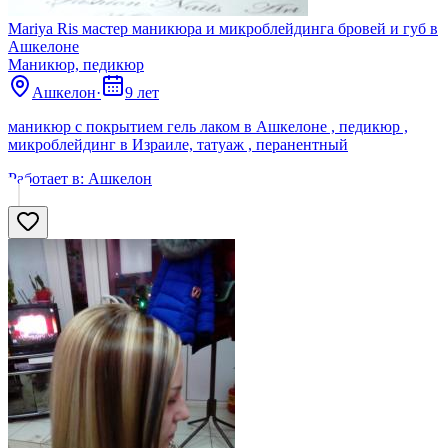
Mariya Ris мастер маникюра и микроблейдинга бровей и губ в
Ашкелоне
Маникюр, педикюр
Ашкелон
·
9 лет
маникюр с покрытием гель лаком в Ашкелоне , педикюр ,
микроблейдинг в Израиле, татуаж , перанентный
Работает в:
Ашкелон