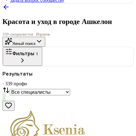
Задать вопрос сообществу
Красота и уход в городе Ашкелон
339 специалистов · Израиль
Умный поиск
Фильтры
1
ГОРОД
Результаты
Все
·
339
профи
СТАТУС
VIP
С фото
Нашли
339
профи
Сбросить