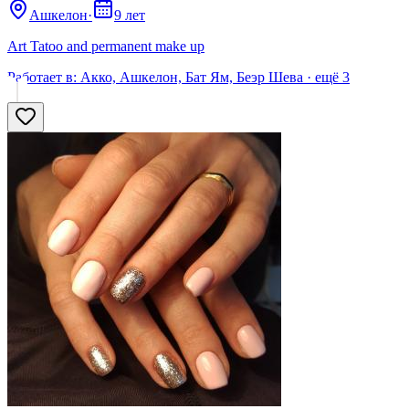
Ашкелон
·
9 лет
Art Tatoo and permanent make up
Работает в:
Акко, Ашкелон, Бат Ям, Беэр Шева
· ещё
3