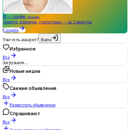
Я — профи
бесплатно
Анкета, клиенты, статистика — за 2 минуты
Создать
Уже есть аккаунт?
Войти
Избранное
Все
Загружаем…
Новые медиа
Все
Свежие объявления
Все
Разместить объявление
Спрашивают
Все