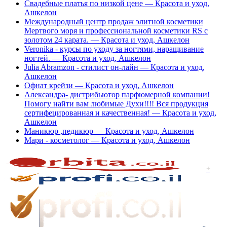
Свадебные платья по низкой цене — Красота и уход,
Ашкелон
Международный центр продаж элитной косметики
Мертвого моря и профессиональной косметики RS с
золотом 24 карата. — Красота и уход, Ашкелон
Veronika - курсы по уходу за ногтями, наращивание
ногтей. — Красота и уход, Ашкелон
Julia Abramzon - стилист он-лайн — Красота и уход,
Ашкелон
Офнат крейзи — Красота и уход, Ашкелон
Александра- дистрибьютор парфюмерной компании!
Помогу найти вам любимые Духи!!!! Вся продукция
сертифецированная и качественная! — Красота и уход,
Ашкелон
Маникюр ,педикюр — Красота и уход, Ашкелон
Мари - косметолог — Красота и уход, Ашкелон
+