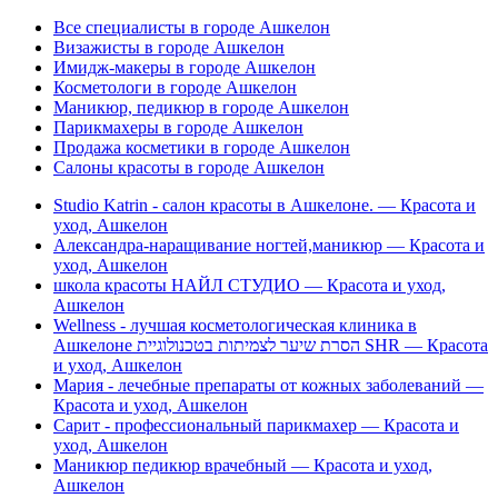
Все специалисты в городе Ашкелон
Визажисты в городе Ашкелон
Имидж-макеры в городе Ашкелон
Косметологи в городе Ашкелон
Маникюр, педикюр в городе Ашкелон
Парикмахеры в городе Ашкелон
Продажа косметики в городе Ашкелон
Салоны красоты в городе Ашкелон
Studio Katrin - салон красоты в Ашкелоне. — Красота и
уход, Ашкелон
Александра-наращивание ногтей,маникюр — Красота и
уход, Ашкелон
школа красоты НАЙЛ СТУДИО — Красота и уход,
Ашкелон
Wellness - лучшая косметологическая клиника в
Ашкелоне הסרת שיער לצמיתות בטכנולוגיית SHR — Красота
и уход, Ашкелон
Мария - лечебные препараты от кожных заболеваний —
Красота и уход, Ашкелон
Сарит - профессиональный парикмахер — Красота и
уход, Ашкелон
Маникюр педикюр врачебный — Красота и уход,
Ашкелон