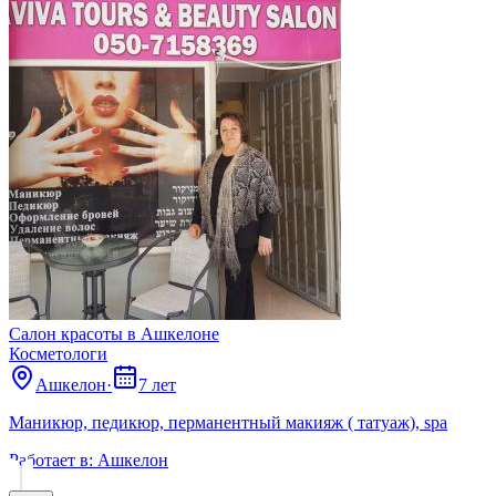
Салон красоты в Ашкелоне
Косметологи
Ашкелон
·
7 лет
Маникюр, педикюр, перманентный макияж ( татуаж), spa
Работает в:
Ашкелон