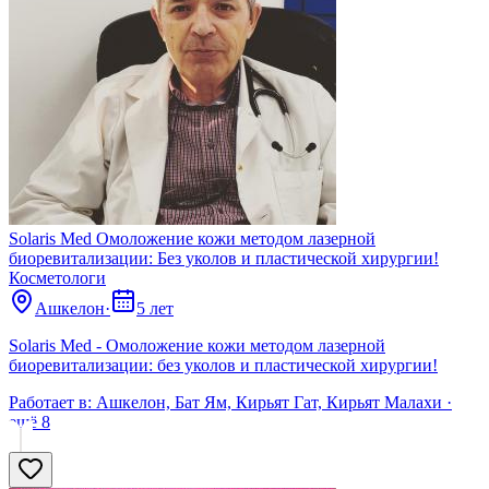
Solaris Med Омоложение кожи методом лазерной
биоревитализации: Без уколов и пластической хирургии!
Косметологи
Ашкелон
·
5 лет
Solaris Med - Омоложение кожи методом лазерной
биоревитализации: без уколов и пластической хирургии!
Работает в:
Ашкелон, Бат Ям, Кирьят Гат, Кирьят Малахи
·
ещё
8