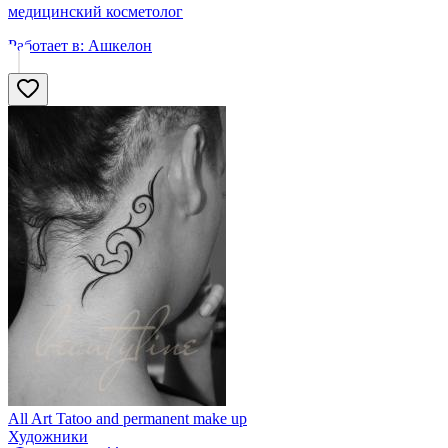
медицинский косметолог
Работает в:
Ашкелон
All Art Tatoo and permanent make up
Художники