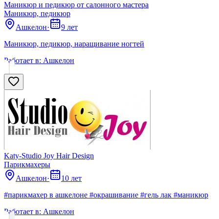
Маникюр и педикюр от салонного мастера
Маникюр, педикюр
Ашкелон
·
9 лет
Маникюр, педикюр, наращивание ногтей
Работает в:
Ашкелон
Katy-Studio Joy Hair Design
Парикмахеры
Ашкелон
·
10 лет
#парикмахер в ашкелоне #окрашивание #гель лак #маникюр
Работает в:
Ашкелон