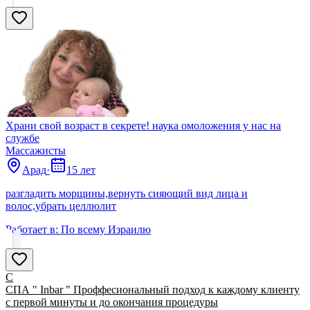
Храни свой возраст в секрете! наука омоложения у нас на
службе
Массажисты
Арад
·
15 лет
разгладить морщины,вернуть сияющий вид лица и
волос,убрать целлюлит
Работает в:
По всему Израилю
С
СПА " Inbar " Проффесиональный подход к каждому клиенту
с первой минуты и до окончания процедуры