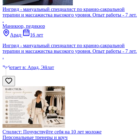
Ингрид - мануальный специалист по кранио-сакральной
терапии и массажистка высокого уpовня. Опыт работы - 7 лет.
.
Маникюр, педикюр
Арад
·
16 лет
Ингрид - мануальный специалист по кранио-сакральной
терапии и массажистка высокого уpовня. Опыт работы - 7 лет.
.
Работает в:
Арад, Эйлат
Стилист: Почувствуйте себя на 10 лет моложе
Персональные тренеры и коуч