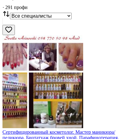
·
291
профи
СТАТУС
VIP
С фото
Нашли
291
профи
Сбросить
Сертифицированный косметолог. Мастер маникюра/
педикюра. Биотатуаж бровей хной. Парафинотерапия.