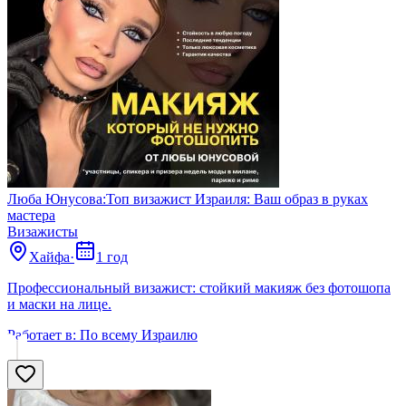
Люба Юнусова:Топ визажист Израиля: Ваш образ в руках
мастера
Визажисты
Хайфа
·
1 год
Профессиональный визажист: стойкий макияж без фотошопа
и маски на лице.
Работает в:
По всему Израилю