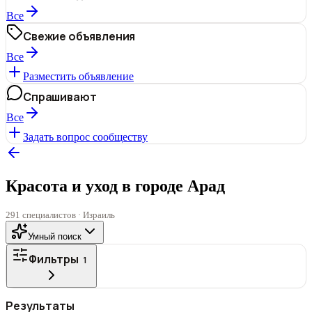
Все
Свежие объявления
Все
Разместить объявление
Спрашивают
Все
Задать вопрос сообществу
Красота и уход в городе Арад
291 специалистов · Израиль
Умный поиск
Фильтры
1
ГОРОД
Результаты
Все