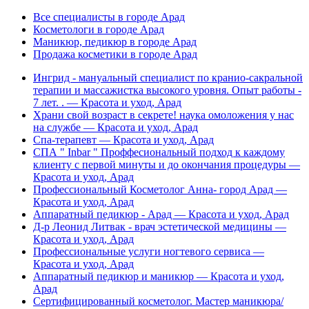
Все специалисты в городе Арад
Косметологи в городе Арад
Маникюр, педикюр в городе Арад
Продажа косметики в городе Арад
Ингрид - мануальный специалист по кранио-сакральной
терапии и массажистка высокого уpовня. Опыт работы -
7 лет. . — Красота и уход, Арад
Храни свой возраст в секрете! наука омоложения у нас
на службе — Красота и уход, Арад
Спа-терапевт — Красота и уход, Арад
СПА " Inbar " Проффесиональный подход к каждому
клиенту с первой минуты и до окончания процедуры —
Красота и уход, Арад
Профессиональный Косметолог Анна- город Арад —
Красота и уход, Арад
Аппаратный педикюр - Арад — Красота и уход, Арад
Д-р Леонид Литвак - врач эстетической медицины —
Красота и уход, Арад
Профессиональные услуги ногтевого сервиса —
Красота и уход, Арад
Аппаратный педикюр и маникюр — Красота и уход,
Арад
Сертифицированный косметолог. Мастер маникюра/