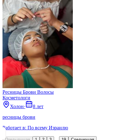
Ресницы Брови Волосы
Косметологи
Холон
·
8 лет
ресницы брови
Работает в:
По всему Израилю
…
Предыдущая
1
2
3
19
Следующая