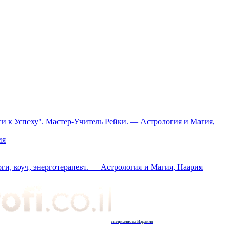
и к Успеху". Мастер-Учитель Рейки. — Астрология и Магия,
ия
ги, коуч, энерготерапевт. — Астрология и Магия, Наария
специалисты Израиля