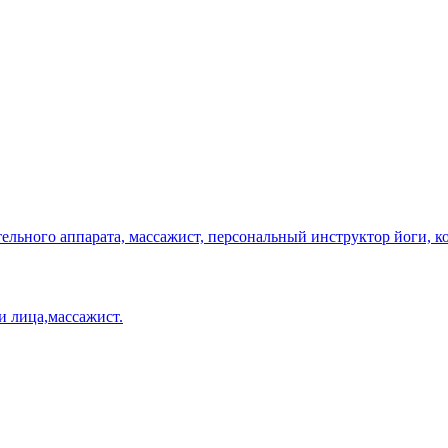
ельного аппарата, массажист, персональный инструктор йоги, ко
и лица,массажист.