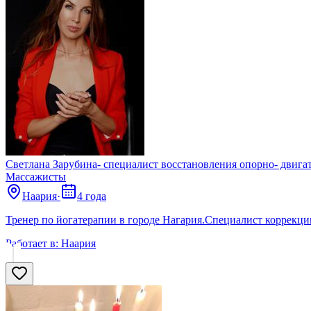
Светлана Зарубина- специалист восстановления опорно- двигат
Массажисты
Наария
·
4 года
Тренер по йогатерапии в городе Нагария.Специалист коррекци
Работает в:
Наария