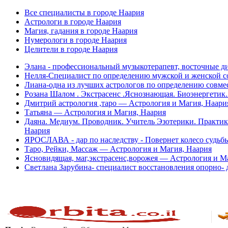
Все специалисты в городе Наария
Астрологи в городе Наария
Магия, гадания в городе Наария
Нумерологи в городе Наария
Целители в городе Наария
Элана - профессиональный музыкотерапевт, восточные д
Нелля-Специалист по определению мужской и женской с
Лиана-одна из лучших астрологов по определению совме
Розана Шалом . Экстрасенс .Яснознающая. Биоэнергетик
Дмитрий астрология ,таро — Астрология и Магия, Наари
Татьяна — Астрология и Магия, Наария
Даяна. Медиум. Проводник. Учитель Эзотерики. Практик
Наария
ЯРОСЛАВА - дар по наследству - Повернет колесо судьбы
Таро, Рейки, Массаж — Астрология и Магия, Наария
Ясновидящая, маг,экстрасенс,ворожея — Астрология и М
Светлана Зарубина- специалист восстановления опорно- 