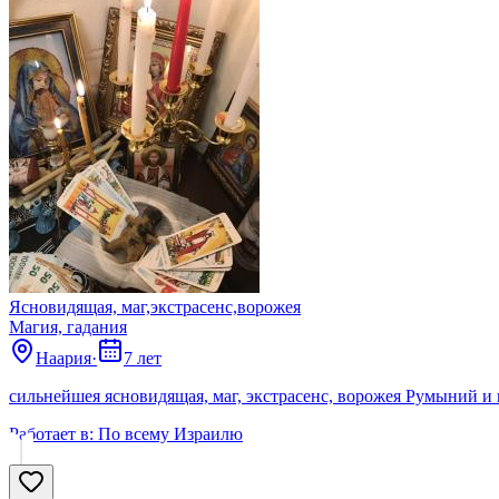
Ясновидящая, маг,экстрасенс,ворожея
Магия, гадания
Наария
·
7 лет
сильнейшея ясновидящая, маг, экстрасенс, ворожея Румыний 
Работает в:
По всему Израилю