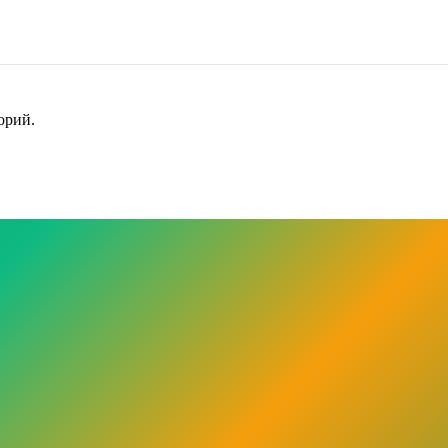
орий.