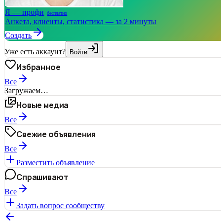
Я — профи
бесплатно
Анкета, клиенты, статистика — за 2 минуты
Создать
Уже есть аккаунт?
Войти
Избранное
Все
Загружаем…
Новые медиа
Все
Свежие объявления
Все
Разместить объявление
Спрашивают
Все
Задать вопрос сообществу