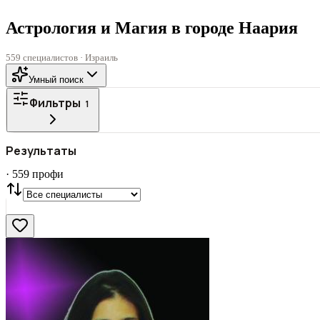
Астрология и Магия в городе Наария
559 специалистов · Израиль
Умный поиск
Фильтры
1
Все
ГОРОД
Результаты
СТАТУС
VIP
С фото
·
559
профи
Нашли
559
профи
Сбросить