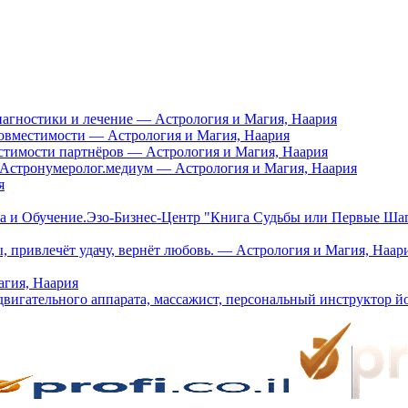
иагностики и лечение — Астрология и Магия, Наария
овместимости — Астрология и Магия, Наария
стимости партнёров — Астрология и Магия, Наария
.Астронумеролог.медиум — Астрология и Магия, Наария
я
а и Обучение.Эзо-Бизнес-Центр "Книга Судьбы или Первые Шаг
, привлечёт удачу, вернёт любовь. — Астрология и Магия, Наар
агия, Наария
двигательного аппарата, массажист, персональный инструктор йо