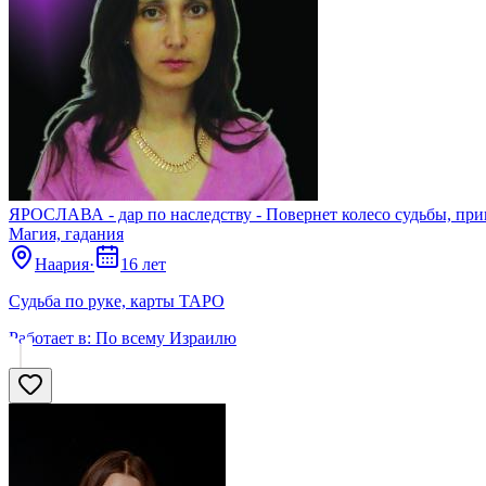
ЯРОСЛАВА - дар по наследству - Повернет колесо судьбы, прив
Магия, гадания
Наария
·
16 лет
Судьба по руке, карты ТАРО
Работает в:
По всему Израилю