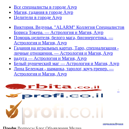
Все специалисты в городе Азур
Магия, гадания в городе Азур
Целители в городе Азур
Виктория. Ведунья. "ALARM" Коллегия Специалистов
Бориса Токера. — Астрология и Магия, Азур
Помощь целителя, белого мага, биоэнергетика. —
Астрология и Магия, Азур
Гадания на игральных картах, Таро, специализация -
личные отношения. — Астрология и Магия, Азур
радуга — Астрология и Магия, Азур
Белый рунический маг — Астрология и Магия, Азур
Лина Белецкая - шаманка, таролог, коуч-тренер. —
Астрология и Магия, Азур
+
специалисты Израиля
Профи
Вопросы
Блог
Объявления
Медиа