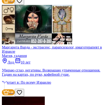
VIP
Маргарита Варда - экстрасенс, парапсихолог, имаготерапевт в
Израиле
Магия, гадания
Лод
·
10 лет
Убираю сглаз, негативы. Возвращаю утраченные отношения.
Гадаю на картах, по руке, кофейной гуще.
Работает в:
По всему Израилю
VIP