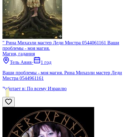
" Рина Михаэли мастер Леди Мистра 0544061161 Ваши
проблемы - моя магия.
Магия, гадания
Тель Авив
·
1 год
Ваши проблемы - моя магия. Рина Михаэли мастер Леди
Мистра 0544961161
Работает в:
По всему Израилю