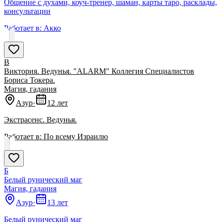
Общение с духами, коуч-тренер, шаман, карты таро, расклады,
консyльтации
Работает в:
Акко
В
Виктория. Ведунья. "ALARM" Коллегия Специалистов
Бориса Токера.
Магия, гадания
Азур
·
12 лет
Экстрасенс. Ведунья.
Работает в:
По всему Израилю
Б
Белый рунический маг
Магия, гадания
Азур
·
13 лет
Белый рунический маг