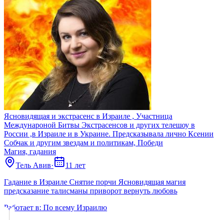
Ясновидящая и экстрасенс в Израиле , Участница
Междунароной Битвы Экстрасенсов и других телешоу в
России ,в Израиле и в Украине. Предсказывала лично Ксении
Собчак и другим звездам и политикам, Победи
Магия, гадания
Тель Авив
·
11 лет
Гадание в Израиле Снятие порчи Ясновидящая магия
предсказание талисманы приворот вернуть любовь
Работает в:
По всему Израилю