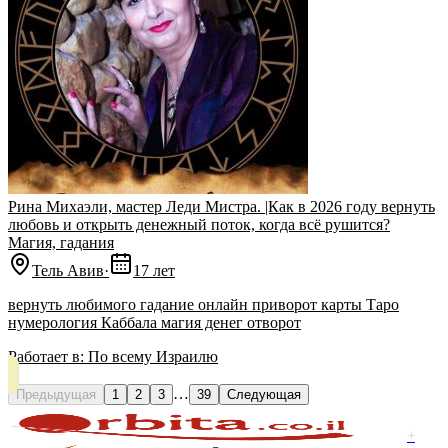
Рина Михаэли, мастер Леди Мистра. |Как в 2026 году вернуть
любовь и открыть денежный поток, когда всё рушится?
Магия, гадания
Тель Авив
·
17 лет
вернуть любимого гадание онлайн приворот карты Таро
нумерология Каббала магия денег отворот
Работает в:
По всему Израилю
…
Предыдущая
1
2
3
39
Следующая
+