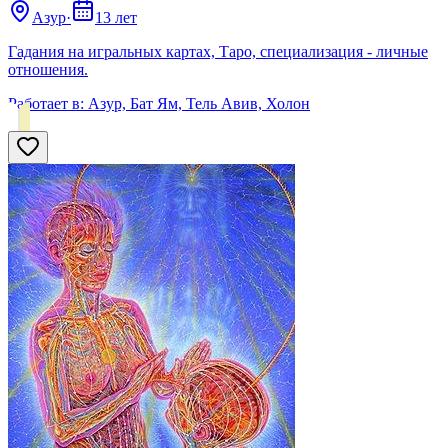
Азур
·
13 лет
Гадания на игральных картах, Таро, специализация - личные
отношения.
Работает в:
Азур, Бат Ям, Тель Авив, Холон