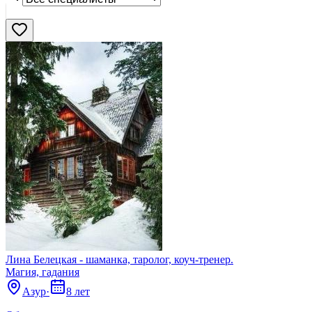
Нашли
611
профи
Сбросить
Лина Белецкая - шаманка, таролог, коуч-тренер.
Магия, гадания
Азур
·
8 лет