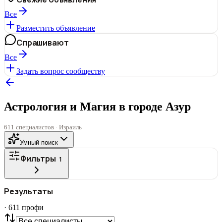
Все
Разместить объявление
Спрашивают
Все
Задать вопрос сообществу
Астрология и Магия в городе Азур
611 специалистов · Израиль
Умный поиск
Фильтры
1
ГОРОД
Результаты
Все
·
611
профи
СТАТУС
VIP
С фото