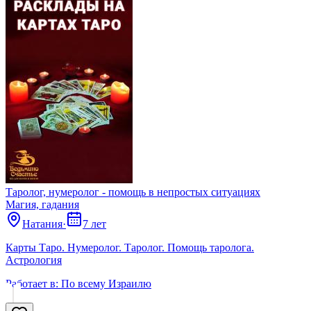
Таролог, нумеролог - помощь в непростых ситуациях
Магия, гадания
Натания
·
7 лет
Карты Таро. Нумеролог. Таролог. Помощь таролога.
Астрология
Работает в:
По всему Израилю