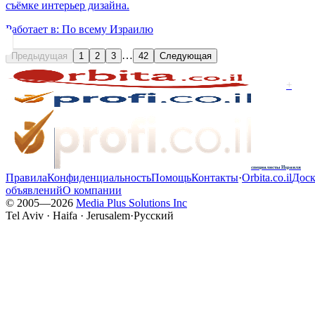
съёмке интерьер дизайна.
Работает в:
По всему Израилю
…
Предыдущая
1
2
3
42
Следующая
+
специалисты Израиля
Правила
Конфиденциальность
Помощь
Контакты
·
Orbita.co.il
Доск
объявлений
О компании
© 2005—
2026
Media Plus Solutions Inc
Tel Aviv · Haifa · Jerusalem
·
Русский