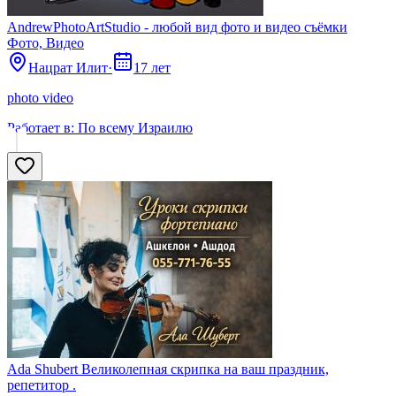
AndrewPhotoArtStudio - любой вид фото и видео съёмки
Фото, Видео
Нацрат Илит
·
17 лет
photo video
Работает в:
По всему Израилю
Ada Shubert Великолепная скрипка на ваш праздник,
репетитор .