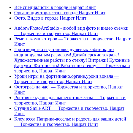
Все специалисты в городе Нацрат Илит
Органиация торжеств в городе Нацрат Илит
Фото, Видео в городе Нацрат Илит
AndrewPhotoArtStudio - любой вид фото и видео съёмки
— Торжества и творчество, Нацрат Илит
Ремонт компьютеров — Торжества и творчество, Нацрат
Илит
Производство и установка душевых кабинок, по
индивидуальным размерам! Дизайнерские зекрала!
Художественные работы по стеклу! Витражи! Кухонные
фартуки! Фотопечать! Работы по стеклу! — Торжества и
творчество, Нацрат Илит
Уроки игры на фортэпиано,органе,уроки вокала —
Торжества и творчество, Нацрат Илит
Фотограф на час! — Торжества и творчество, Нацрат
Илит
Ростовые куклы для вашего торжества — Торжества и
творчество, Нацрат Илит
Студия Smile ART — Торжества и творчество, Нацрат
Илит
Клоунесса Паприка-веселье и радость для ваших детей!
— Торжества и творчество, Нацрат Илит