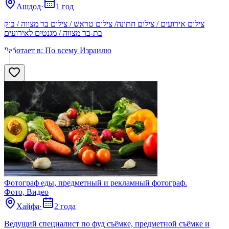
Ашдод
·
1 год
צילום אירועים / צילום חתונה/ צילום טראש / צילום בר מצווה / בוק
בת-בר מצווה / מגנטים לאירועים
Работает в:
По всему Израилю
Фотограф еды, предметный и рекламный фотограф.
Фото, Видео
Хайфа
·
2 года
Ведущий специалист по фуд съёмке, предметной съёмке и