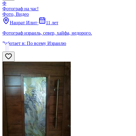
Ф
Фотограф на час!
Фото, Видео
Нацрат Илит
·
11 лет
Фотограф израиль, север, хайфа, недорого.
Работает в:
По всему Израилю