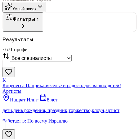
Умный поиск
Фильтры
1
ГОРОД
Результаты
Все
·
671
профи
СТАТУС
VIP
С фото
Нашли
671
профи
Сбросить
К
Клоунесса Паприка-веселье и радость для ваших детей!
Артисты
Нацрат Илит
·
8 лет
дети,день рождения, праздник,торжество,клоун,артист
Работает в:
По всему Израилю