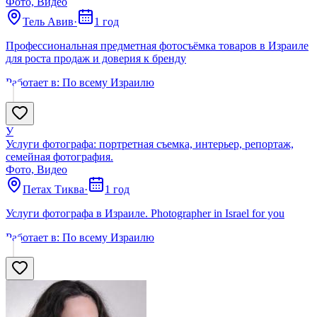
Фото, Видео
Тель Авив
·
1 год
Профессиональная предметная фотосъёмка товаров в Израиле
для роста продаж и доверия к бренду
Работает в:
По всему Израилю
У
Услуги фотографа: портретная съемка, интерьер, репортаж,
семейная фотография.
Фото, Видео
Петах Тиква
·
1 год
Услуги фотографа в Израиле. Photographer in Israel for you
Работает в:
По всему Израилю