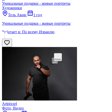
Уникальные подарки - живые портреты
Художники
Тель Авив
·
1 год
Уникальные подарки - живые портреты
Работает в:
По всему Израилю
Аrtpixxel
Фото, Видео