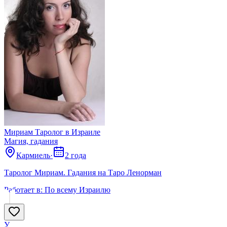
Мириам Таролог в Израиле
Магия, гадания
Кармиель
·
2 года
Таролог Мириам. Гадания на Таро Ленорман
Работает в:
По всему Израилю
У