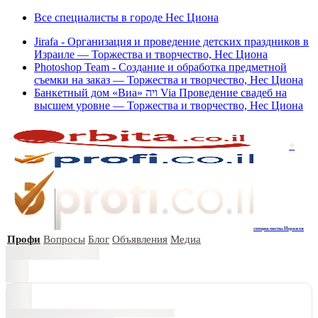
Все специалисты в городе Нес Циона
Jirafa - Организация и проведение детских праздников в
Израиле — Торжества и творчество, Нес Циона
Photoshop Team - Создание и обработка предметной
съемки на заказ — Торжества и творчество, Нес Циона
Банкетный дом «Виа» ויה Via Проведение свадеб на
высшем уровне — Торжества и творчество, Нес Циона
+
специалисты Израиля
Профи
Вопросы
Блог
Объявления
Медиа