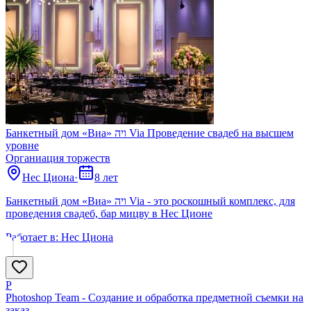
Банкетный дом «Виа» ויה Via Проведение свадеб на высшем
уровне
Органиация торжеств
Нес Циона
·
8 лет
Банкетный дом «Виа» ויה Via - это роскошный комплекс, для
проведения свадеб, бар мицву в Нес Ционе
Работает в:
Нес Циона
P
Photoshop Team - Создание и обработка предметной съемки на
заказ