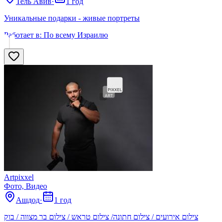
Тель Авив
·
1 год
Уникальные подарки - живые портреты
Работает в:
По всему Израилю
Аrtpixxel
Фото, Видео
Ашдод
·
1 год
צילום אירועים / צילום חתונה/ צילום טראש / צילום בר מצווה / בוק