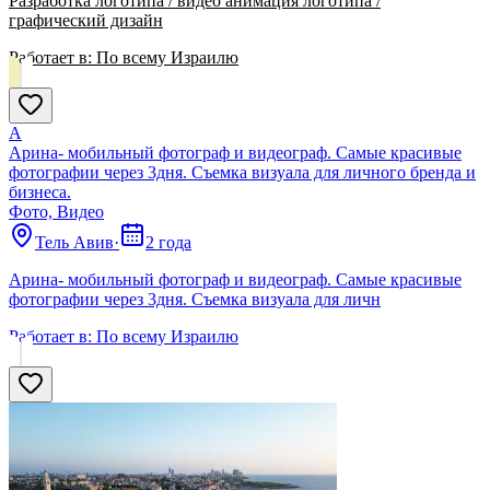
Разработка логотипа / видео анимация логотипа /
графический дизайн
Работает в:
По всему Израилю
А
Арина- мобильный фотограф и видеограф. Самые красивые
фотографии через 3дня. Съемка визуала для личного бренда и
бизнеса.
Фото, Видео
Тель Авив
·
2 года
Арина- мобильный фотограф и видеограф. Самые красивые
фотографии через 3дня. Съемка визуала для личн
Работает в:
По всему Израилю