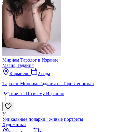
Мириам Таролог в Израиле
Магия, гадания
Кармиель
·
2 года
Таролог Мириам. Гадания на Таро Ленорман
Работает в:
По всему Израилю
У
Уникальные подарки - живые портреты
Художники