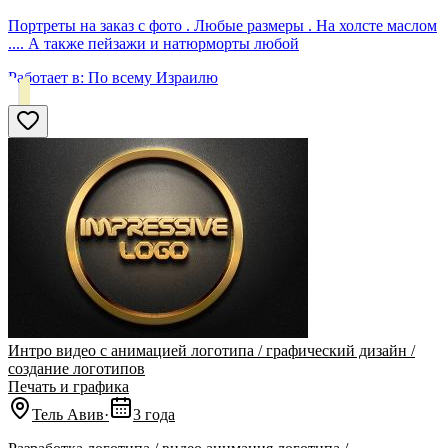
Портреты на заказ с фото . Любые размеры . На холсте маслом
.... А также пейзажи и натюрморты любой
Работает в:
По всему Израилю
Интро видео с анимацией логотипа / графический дизайн /
создание логотипов
Печать и графика
Тель Авив
·
3 года