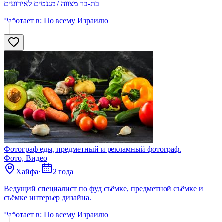
בת-בר מצווה / מגנטים לאירועים
Работает в:
По всему Израилю
Фотограф еды, предметный и рекламный фотограф.
Фото, Видео
Хайфа
·
2 года
Ведущий специалист по фуд съёмке, предметной съёмке и
съёмке интерьер дизайна.
Работает в:
По всему Израилю