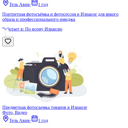
Тель Авив
·
1 год
Портретная фотосъёмка и фотосессия в Израиле для яркого
образа и профессионального имиджа
Работает в:
По всему Израилю
Предметная фотосъемка товаров в Израиле
Фото, Видео
Тель Авив
·
1 год