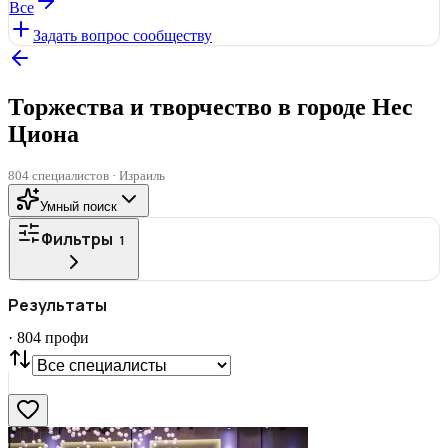
Все
Задать вопрос сообществу
Торжества и творчество в городе Нес
Циона
804 специалистов · Израиль
Умный поиск
Фильтры
1
ГОРОД
Результаты
Все
·
804
профи
СТАТУС
VIP
С фото
Нашли
804
профи
Сбросить