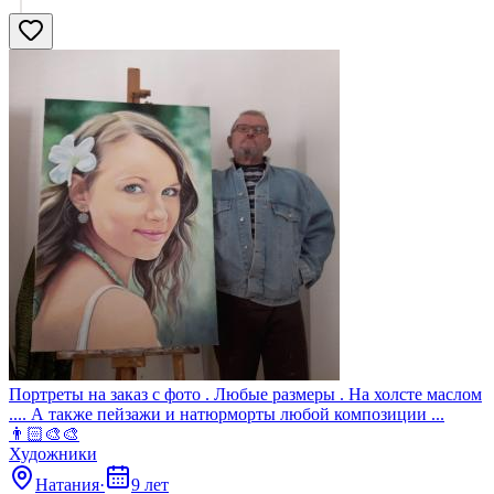
Портреты на заказ с фото . Любые размеры . На холсте маслом
.... А также пейзажи и натюрморты любой композиции ...
👨🏻‍🎨🎨
Художники
Натания
·
9 лет