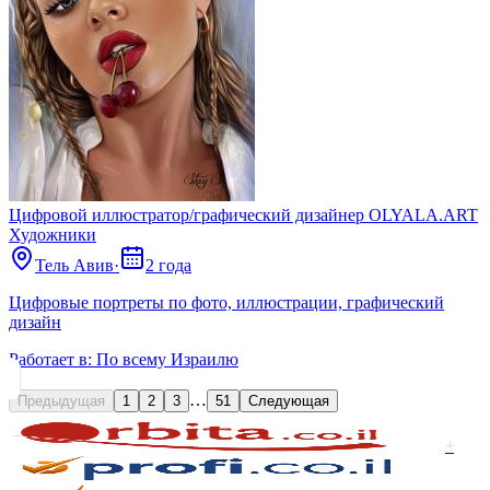
Цифровой иллюстратор/графический дизайнер OLYALA.ART
Художники
Тель Авив
·
2 года
Цифровые портреты по фото, иллюстрации, графический
дизайн
Работает в:
По всему Израилю
…
Предыдущая
1
2
3
51
Следующая
+