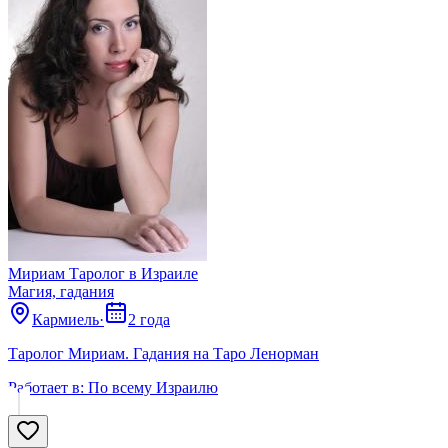
Мириам Таролог в Израиле
Магия, гадания
Кармиель
·
2 года
Таролог Мириам. Гадания на Таро Ленорман
Работает в:
По всему Израилю