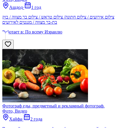
Ашдод
·
1 год
צילום אירועים / צילום חתונה/ צילום טראש / צילום בר מצווה / בוק
בת-בר מצווה / מגנטים לאירועים
Работает в:
По всему Израилю
Фотограф еды, предметный и рекламный фотограф.
Фото, Видео
Хайфа
·
2 года