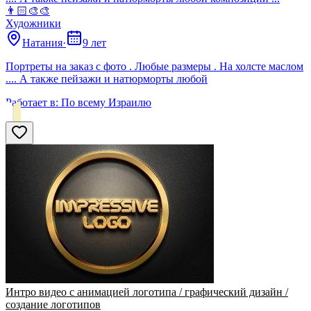
👨🏻‍🎨🎨
Художники
Натания
·
9 лет
Портреты на заказ с фото . Любые размеры . На холсте маслом
.... А также пейзажи и натюрморты любой
Работает в:
По всему Израилю
Интро видео с анимацией логотипа / графический дизайн /
создание логотипов