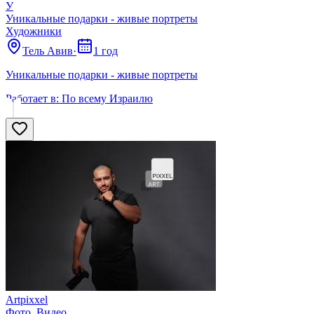
У
Уникальные подарки - живые портреты
Художники
Тель Авив
·
1 год
Уникальные подарки - живые портреты
Работает в:
По всему Израилю
Аrtpixxel
Фото, Видео