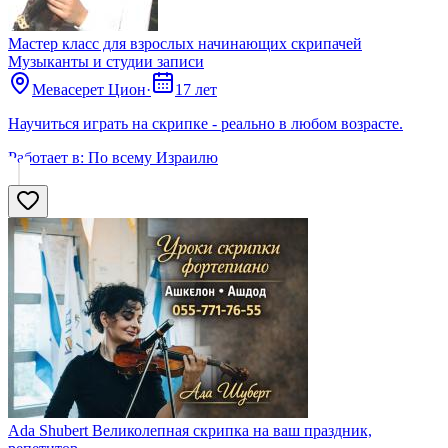
Мастер класс для взрослых начинающих скрипачей
Музыканты и студии записи
Мевасерет Цион
·
17 лет
Научиться играть на скрипке - реально в любом возрасте.
Работает в:
По всему Израилю
Ada Shubert Великолепная скрипка на ваш праздник,