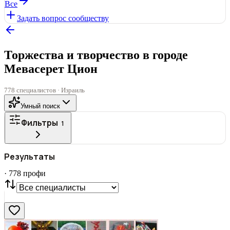
Все
Задать вопрос сообществу
Торжества и творчество в городе
Мевасерет Цион
778 специалистов · Израиль
Умный поиск
Фильтры
1
ГОРОД
Результаты
Все
·
778
профи
СТАТУС
VIP
С фото
Нашли
778
профи
Сбросить