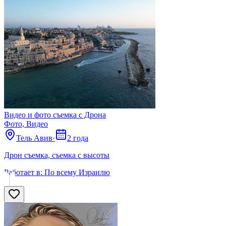
Видео и фото съемка с Дрона
Фото, Видео
Тель Авив
·
2 года
Дрон съемка, съемка с высоты
Работает в:
По всему Израилю