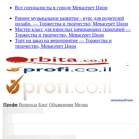
Все специалисты в городе Мевасерет Цион
Раннее музыкальное развитие - курс для родителей
онлайн. — Торжества и творчество, Мевасерет Цион
Мастер класс для взрослых начинающих скрипачей —
Торжества и творчество, Мевасерет Цион
Торт на заказ на мероприятие — Торжества и
творчество, Мевасерет Цион
+
специалисты Израиля
Профи
Вопросы
Блог
Объявления
Медиа