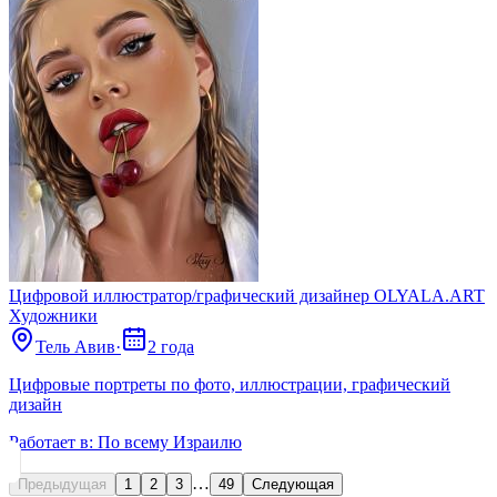
Цифровой иллюстратор/графический дизайнер OLYALA.ART
Художники
Тель Авив
·
2 года
Цифровые портреты по фото, иллюстрации, графический
дизайн
Работает в:
По всему Израилю
…
Предыдущая
1
2
3
49
Следующая