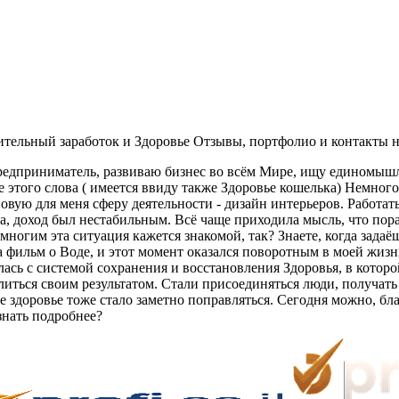
ельный заработок и Здоровье Отзывы, портфолио и контакты на 
предприниматель, развиваю бизнес во всём Мире, ищу единомыш
этого слова ( имеется ввиду также Здоровье кошелька) Немного 
вую для меня сферу деятельности - дизайн интерьеров. Работать
а, доход был нестабильным. Всё чаще приходила мысль, что пора 
то многим эта ситуация кажется знакомой, так? Знаете, когда за
а фильм о Воде, и этот момент оказался поворотным в моей жизн
ась с системой сохранения и восстановления Здоровья, в которо
литься своим результатом. Стали присоединяться люди, получать 
е здоровье тоже стало заметно поправляться. Сегодня можно, б
знать подробнее?