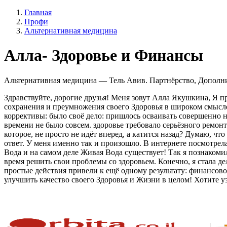
Главная
Профи
Альтернативная медицина
Алла- Здоровье и Финансы
Альтернативная медицина — Тель Авив. Партнёрство, Дополнит
Здравствуйте, дорогие друзья! Меня зовут Алла Якушкина, Я 
сохранения и преумножения своего Здоровья в широком смысле 
коррективы: было своё дело: пришлось осваивать совершенно но
времени не было совсем. здоровье требовало серьёзного ремонт
которое, не просто не идёт вперед, а катится назад? Думаю, ч
ответ. У меня именно так и произошло. В интернете посмотрел
Вода и на самом деле Живая Вода существует! Так я познакомил
время решить свои проблемы со здоровьем. Конечно, я стала де
простые действия привели к ещё одному результату: финансово
улучшить качество своего Здоровья и Жизни в целом! Хотите у