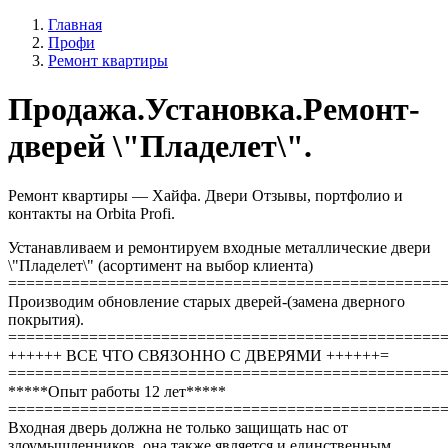
Главная
Профи
Ремонт квартиры
Продажа.Установка.Ремонт-
дверей \"Пладелет\".
Ремонт квартиры — Хайфа. Двери Отзывы, портфолио и
контакты на Orbita Profi.
Устанавливаем и ремонтируем входные металлические двери
\"Пладелет\" (асортимент на выбор клиента)
================================================
Производим обновление старых дверей-(замена дверного
покрытия).
================================================
++++++ ВСЕ ЧТО СВЯЗОННО С ДВЕРЯМИ ++++++=
================================================
*****Опыт работы 12 лет*****
================================================
Входная дверь должна не только защищать нас от
злоумышленников, она также является и единственным