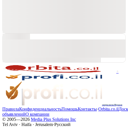
+
специалисты Израиля
Правила
Конфиденциальность
Помощь
Контакты
·
Orbita.co.il
Доск
объявлений
О компании
© 2005—
2026
Media Plus Solutions Inc
Tel Aviv · Haifa · Jerusalem
·
Русский