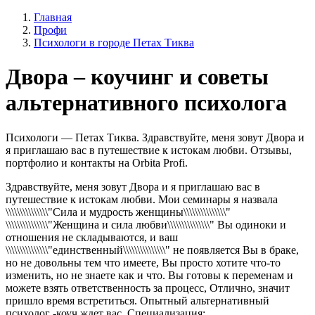
Главная
Профи
Психологи в городе Петах Тиква
Двора – коучинг и советы
альтернативного психолога
Психологи — Петах Тиква. Здравствуйте, меня зовут Двора и
я приглашаю вас в путешествие к истокам любви. Отзывы,
портфолио и контакты на Orbita Profi.
Здравствуйте, меня зовут Двора и я приглашаю вас в
путешествие к истокам любви. Мои семинары я назвала
\\\\\\\\\\\\\\\"Сила и мудрость женщины\\\\\\\\\\\\\\\"
\\\\\\\\\\\\\\\"Женщина и сила любви\\\\\\\\\\\\\\\" Вы одиноки и
отношения не складываются, и ваш
\\\\\\\\\\\\\\\"единственный\\\\\\\\\\\\\\\" не появляется Вы в браке,
но не довольны тем что имеете, Вы просто хотите что-то
изменить, но не знаете как и что. Вы готовы к переменам и
можете взять ответственность за процесс, Отлично, значит
пришло время встретиться. Опытный альтернативный
психолог -коуч ждет вас. Специализация: