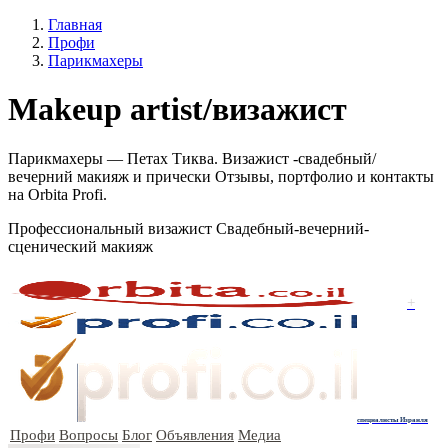
Главная
Профи
Парикмахеры
Makeup artist/визажист
Парикмахеры — Петах Тиква. Визажист -свадебный/
вечерний макияж и прически Отзывы, портфолио и контакты
на Orbita Profi.
Профессиональный визажист Свадебный-вечерний-
сценический макияж
+
специалисты Израиля
Профи
Вопросы
Блог
Объявления
Медиа