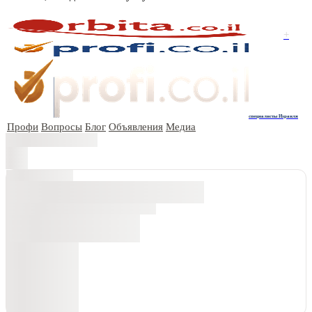
+
специалисты Израиля
Профи
Вопросы
Блог
Объявления
Медиа