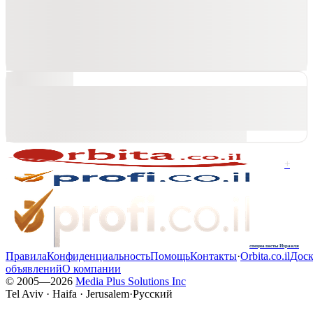
+
специалисты Израиля
Правила
Конфиденциальность
Помощь
Контакты
·
Orbita.co.il
Доск
объявлений
О компании
© 2005—
2026
Media Plus Solutions Inc
Tel Aviv · Haifa · Jerusalem
·
Русский