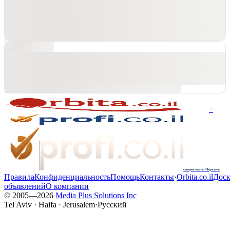
+
специалисты Израиля
Правила
Конфиденциальность
Помощь
Контакты
·
Orbita.co.il
Доск
объявлений
О компании
© 2005—
2026
Media Plus Solutions Inc
Tel Aviv · Haifa · Jerusalem
·
Русский