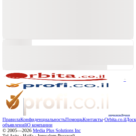
+
специалисты Израиля
Правила
Конфиденциальность
Помощь
Контакты
·
Orbita.co.il
Доск
объявлений
О компании
© 2005—
2026
Media Plus Solutions Inc
Tel Aviv · Haifa · Jerusalem
·
Русский