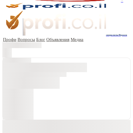
+
специалисты Израиля
Профи
Вопросы
Блог
Объявления
Медиа