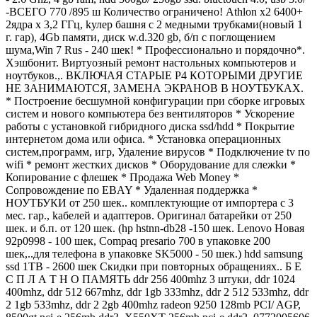
-ВСЕГО 770 /895 ш Количество ограничено! Athlon x2 6400+
2ядра x 3,2 ГГц, kулер башня с 2 медными трубками(новый 1
г. гар), 4Gb памяти, диск w.d.320 gb, б/п c поглощением
шума,Win 7 Rus - 240 шек! * Профессионально и порядочно*.
Хэшбонит. Виртуозный ремонт настольных компьютеров и
ноутбуков.,. ВКЛЮЧАЯ СТАРЫЕ P4 КОТОРЫМИ ДРУГИЕ
НЕ ЗАНИМАЮТСЯ, ЗАМЕНА ЭКРАНОВ В НОУТБУКАХ.
* Построение бесшумной конфигурации при сборке игровых
систем и нового компьютера без вентиляторов * Ускорение
работы с установкой гибридного диска ssd/hdd * Покрытие
интернетом дома или офиса. * Установка операционных
систем,программ, игр, Удаление вирусов * Подключение tv по
wifi * ремонт жестких дисков * Оборудование для слежkи *
Копирование с флешек * Продажа Web Money *
Cопровождение по EBAY * Удаленная поддержка *
НОУТБУКИ oт 250 шек.. комплектующиe от импортера c 3
мес. гар., kабелей и адаптеров. Оригинал батарейки от 250
шек. и б.п. от 120 шек. (hp hstnn-db28 -150 шек. Lenovo Новая
92p0998 - 100 шек, Compaq presario 700 в упаковкe 200
шек,..для телефона в упаковкe SK5000 - 50 шек.) hdd samsung
ssd 1TB - 2600 шек Скидки при повторных обращениях.. Б Е
С П Л А Т Н О ПАМЯТЬ ddr 256 400mhz 3 штуки, ddr 1024
400mhz, ddr 512 667mhz, ddr 1gb 333mhz, ddr 2 512 533mhz, ddr
2 1gb 533mhz, ddr 2 2gb 400mhz radeon 9250 128mb PCI/ AGP,