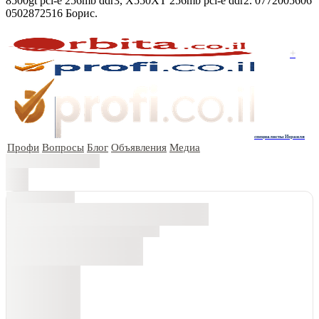
8500gt pci-e 256mb ddr3, X550XT 256mb pci-e ddr2. 0772005606
0502872516 Борис.
+
специалисты Израиля
Профи
Вопросы
Блог
Объявления
Медиа