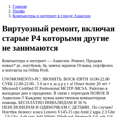
Главная
Профи
Компьютеры и интернет в городе Ашкелон
Виртуозный ремонт, включая
старые Р4 которыми другие
не занимаются
Компьютеры и интернет — Ашкелон. Ремонт, Продажа
новых* pc, ноутбуков, бу, замена экранов Отзывы, портфолио
и контакты на Orbita Profi.
UNOMOMENTO-PC: ЗВОНИТЬ: ВОСК-ПЯТН 10.00-22.00
СУББ 12.00-22.00.. 5 0 ш е к за д р у г а! Опыт более 20 лет +
Microsoft Certified IT Professional MCITP /MCSA. Работаю в
выходные дни и праздники. В связи с переездом НОВОЕ В
Ашкелоне.!! Каждому нужна качественная компьютерная
помощь. БЕСПЛАТНО ИНВАЛИДАМ И 50 %
ПЕНСИОНЕРАМ И ОДИНОЧКАМ С ДЕТЬМИ.. По случаю!
Ноутбук бизнесс класа Lenovo V145-15 cpu Amd 2 ядра 2.3 Ghz
- 2.6 Ghz, 4 gb ram, hdd 500gb/ 256gb ssd. bluetouch 4.0, usb 3.0/