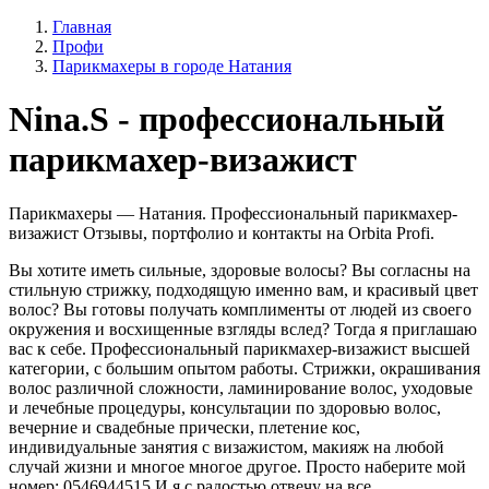
Главная
Профи
Парикмахеры в городе Натания
Nina.S - профессиональный
парикмахер-визажист
Парикмахеры — Натания. Профессиональный парикмахер-
визажист Отзывы, портфолио и контакты на Orbita Profi.
Вы хотите иметь сильные, здоровые волосы? Вы согласны на
стильную стрижку, подходящую именно вам, и красивый цвет
волос? Вы готовы получать комплименты от людей из своего
окружения и восхищенные взгляды вслед? Тогда я приглашаю
вас к себе. Профессиональный парикмахер-визажист высшей
категории, с большим опытом работы. Стрижки, окрашивания
волос различной сложности, ламинирование волос, уходовые
и лечебные процедуры, консультации по здоровью волос,
вечерние и свадебные прически, плетение кос,
индивидуальные занятия с визажистом, макияж на любой
случай жизни и многое многое другое. Просто наберите мой
номер: 0546944515 И я с радостью отвечу на все