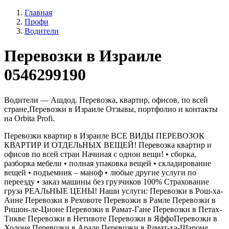
Главная
Профи
Водители
Перевозки в Израиле
0546299190
Водители — Ашдод. Перевозка, квартир, офисов, по всей
стране,Перевозки в Израиле Отзывы, портфолио и контакты
на Orbita Profi.
Перевозки квартир в Израиле ВСЕ ВИДЫ ПЕРЕВОЗОК
КВАРТИР И ОТДЕЛьНЫХ ВЕЩЕЙ! Перевозка квартир и
офисов по всей стран Начиная с однои вещи! • сборка,
разборка мебели • полная упаковка вещей • складирование
вещей • подъемник – маноф • любые другие услуги по
переезду • заказ машины без грузчиков 100% Страхование
груза РЕАЛьНЫЕ ЦЕНЫ! Наши услуги: Перевозки в Рош-ха-
Аине Перевозки в Реховоте Перевозки в Рамле Перевозки в
Ришон-ле-Ционе Перевозки в Рамат-Гане Перевозки в Петах-
Тикве Перевозки в Нетивоте Перевозки в ЯффоПеревозки в
Холоне Перевозки в Араде Перевозки в Рамат-ха-Шароне