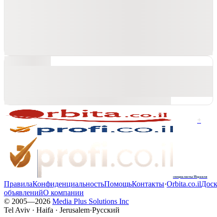
+
специалисты Израиля
Правила
Конфиденциальность
Помощь
Контакты
·
Orbita.co.il
Доск
объявлений
О компании
© 2005—
2026
Media Plus Solutions Inc
Tel Aviv · Haifa · Jerusalem
·
Русский