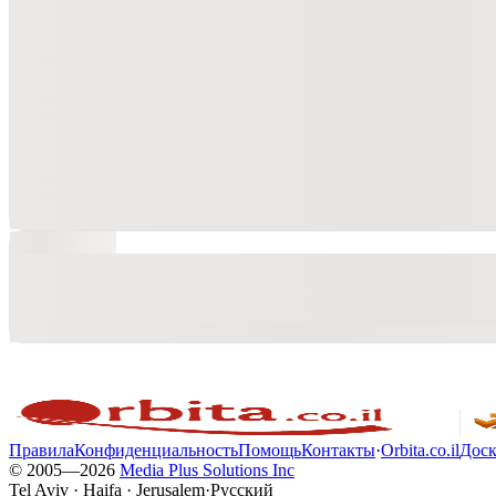
Правила
Конфиденциальность
Помощь
Контакты
·
Orbita.co.il
Доск
© 2005—
2026
Media Plus Solutions Inc
Tel Aviv · Haifa · Jerusalem
·
Русский