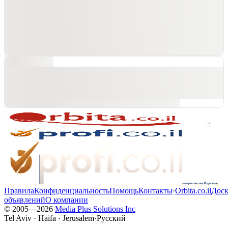
+
специалисты Израиля
Правила
Конфиденциальность
Помощь
Контакты
·
Orbita.co.il
Доск
объявлений
О компании
© 2005—
2026
Media Plus Solutions Inc
Tel Aviv · Haifa · Jerusalem
·
Русский