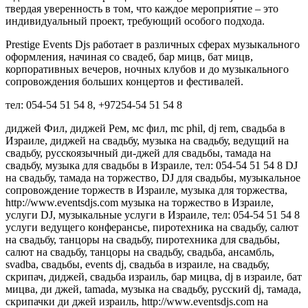
твердая уверенность в том, что каждое мероприятие – это
индивидуальный проект, требующий особого подхода.
Prestige Events Djs работает в различных сферах музыкального
оформления, начиная со свадеб, бар мицв, бат мицв,
корпоративных вечеров, ночных клубов и до музыкального
сопровождения больших концертов и фестивалей.
тел: 054-54 51 54 8, +97254-54 51 54 8
диджей Фил, диджей Рем, мс фил, mc phil, dj rem, свадьба в
Израиле, диджей на свадьбу, музыка на свадьбу, ведущий на
свадьбу, русскоязычный ди-джей для свадьбы, тамада на
свадьбу, музыка для свадьбы в Израиле, тел: 054-54 51 54 8 DJ
на свадьбу, тамада на торжество, DJ для свадьбы, музыкальное
сопровождение торжеств в Израиле, музыка для торжества,
http://www.eventsdjs.com музыка на торжество в Израиле,
услуги DJ, музыкальные услуги в Израиле, тел: 054-54 51 54 8
услуги ведущего конферансье, пиротехника на свадьбу, салют
на свадьбу, танцоры на свадьбу, пиротехника для свадьбы,
салют на свадьбу, танцоры на свадьбу, свадьба, ансамбль,
svadba, свадьбы, events dj, свадьба в израиле, на свадьбу,
скрипач, диджей, свадьба израиль, бар мицва, dj в израиле, бат
мицва, ди джей, tamada, музыка на свадьбу, русский dj, тамада,
скрипачки ди джей израиль, http://www.eventsdjs.com на