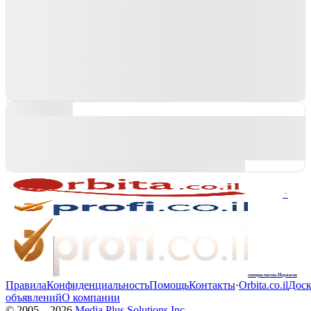
+
специалисты Израиля
Правила
Конфиденциальность
Помощь
Контакты
·
Orbita.co.il
Доск
объявлений
О компании
© 2005—
2026
Media Plus Solutions Inc