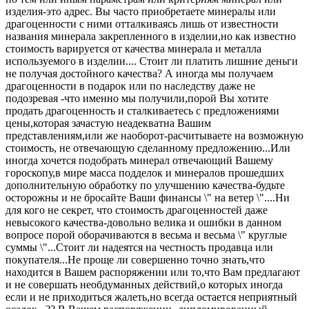
изделия-это адрес. Вы часто приобретаете минералы или
драгоценности с ними отталкиваясь лишь от известности
названия минерала закрепленного в изделии,но как известно
стоимость варируется от качества минерала и металла
используемого в изделии.... Стоит ли платить лишние деньги
не получая достойного качества? А иногда мы получаем
драгоценности в подарок или по наследству даже не
подозревая -что именно мы получили,порой Вы хотите
продать драгоценность и сталкиваетесь с предложениями
цены,которая зачастую неадекватна Вашим
представлениям,или же наоборот-расчитываете на возможную
стоимость, не отвечающую сделанному предложению...Или
иногда хочется подобрать минерал отвечающий Вашему
гороскопу,в мире масса подделок и минералов прошедших
дополнительную обработку по улучшению качества-будьте
осторожны и не бросайте Ваши финансы \" на ветер \"....Ни
для кого не секрет, что стоимость драгоценностей даже
невысокого качества-довольно велика и ошибки в данном
вопросе порой оборачиваются в весьма и весьма \" круглые
суммы \"...Стоит ли надеятся на честность продавца или
покупателя...Не проще ли совершенно точно знать,что
находится в Вашем распоряжении или то,что Вам предлагают
и не совершать необдуманных действий,о которых иногда
если и не приходиться жалеть,но всегда остается неприятный