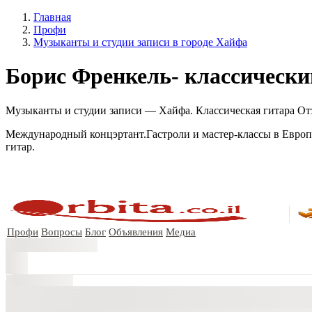
Главная
Профи
Музыканты и студии записи в городе Хайфа
Борис Френкель- классически
Музыканты и студии записи — Хайфа. Классическая гитара Отзы
Международный концэртант.Гастроли и мастер-классы в Европ
гитар.
Профи
Вопросы
Блог
Объявления
Медиа