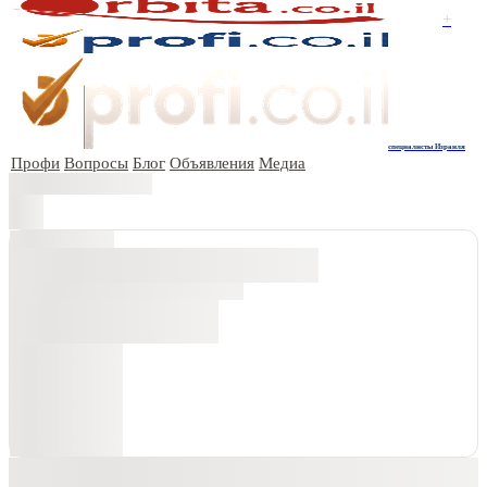
+
специалисты Израиля
Профи
Вопросы
Блог
Объявления
Медиа