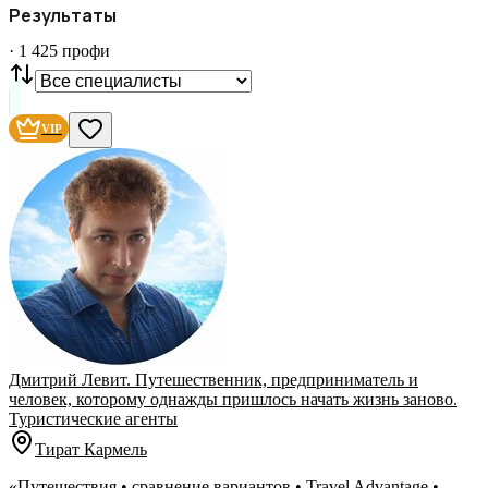
ГОРОД
Результаты
Все
·
1 425
профи
СТАТУС
VIP
С фото
Нашли
1 425
профи
VIP
Сбросить
Дмитрий Левит. Путешественник, предприниматель и
человек, которому однажды пришлось начать жизнь заново.
Туристические агенты
Тират Кармель
«Путешествия • сравнение вариантов • Travel Advantage •