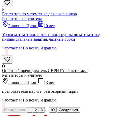
Р
Репетитор по математике для школьников
Репетиторы и учителя
Ришон ле Цион
·
10 лет
Уроки математики, школьники, группы по математике,
индивидуальные занятия, частные уроки
Работает в:
По всему Израилю
О
Опытный преподаватель ИВРИТА 25 лет стажа
Репетиторы и учителя
Ришон ле Цион
·
13 лет
преподаватель иврита, разговорный иврит
Работает в:
По всему Израилю
…
Предыдущая
1
2
3
90
Следующая