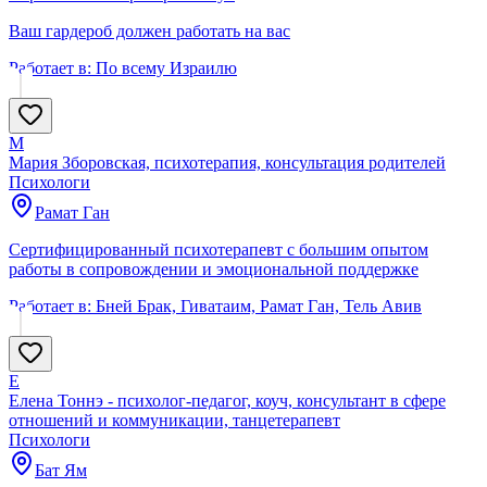
Ваш гардероб должен работать на вас
Работает в:
По всему Израилю
М
Мария Зборовская, психотерапия, консультация родителей
Психологи
Рамат Ган
Сертифицированный психотерапевт с большим опытом
работы в сопровождении и эмоциональной поддержке
Работает в:
Бней Брак, Гиватаим, Рамат Ган, Тель Авив
Е
Елена Тоннэ - психолог-педагог, коуч, консультант в сфере
отношений и коммуникации, танцетерапевт
Психологи
Бат Ям