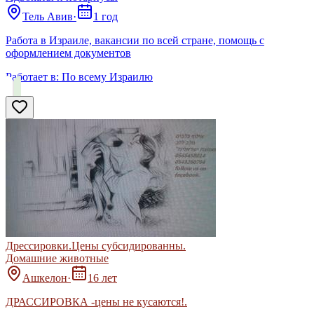
Тель Авив
·
1 год
Работа в Израиле, вакансии по всей стране, помощь с
оформлением документов
Работает в:
По всему Израилю
Дрессировки.Цены субсидированны.
Домашние животные
Ашкелон
·
16 лет
ДРАССИРОВКА -цены не кусаются!.