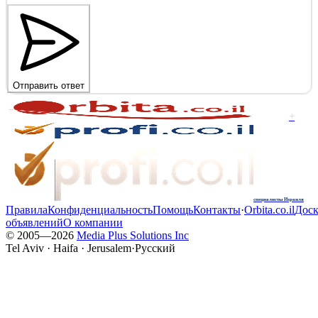
Отправить ответ
+
специалисты Израиля
Правила
Конфиденциальность
Помощь
Контакты
·
Orbita.co.il
Доск
объявлений
О компании
© 2005—
2026
Media Plus Solutions Inc
Tel Aviv · Haifa · Jerusalem
·
Русский