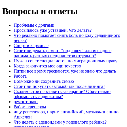
Вопросы и ответы
Проблемы с долгами
Просыпаюсь уже уставшей. Что делать?
Что реально помогает снять боль по ходу седалищного
нерва?
Спорт в кармиеле
Стоит ли делать ремонт “под ключ” или выгоднее
нанимать разных специалистов отдельно?
Нужен совет специалистов по миграционному праву
Когда закончится мое одиночество
Пятки все время трескаются, уже не знаю что делать
Работа
Возможно ли сохранить семью
Стоит ли покупать автомобиль после лизинга?
Сколько стоит составить завещание? Обязательно
оформолять с адвокатом?
ремонт окон
Работа тренером
ищу репетитора, иврит, английский, музыка-пианино
Ашкелон
Что делать с аденоидами у годовалого ребенка?