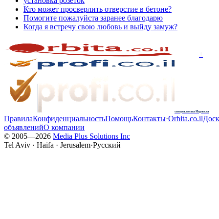
установка розеток
Кто может просверлить отверстие в бетоне?
Помогите пожалуйста заранее благодарю
Когда я встречу свою любовь и выйду замуж?
+
специалисты Израиля
Правила
Конфиденциальность
Помощь
Контакты
·
Orbita.co.il
Доск
объявлений
О компании
© 2005—
2026
Media Plus Solutions Inc
Tel Aviv · Haifa · Jerusalem
·
Русский