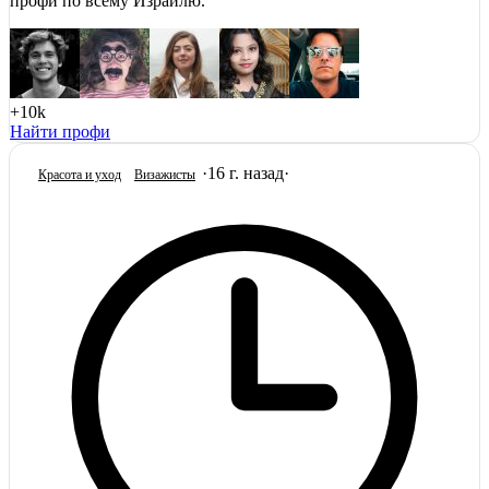
профи по всему Израилю.
+10k
Найти профи
·
16 г. назад
·
Красота и уход
Визажисты