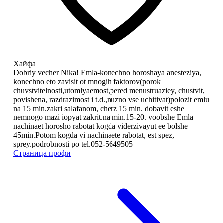
Хайфа
Dobriy vecher Nika! Emla-konechno horoshaya anesteziya,
konechno eto zavisit ot mnogih faktorov(porok
chuvstvitelnosti,utomlyaemost,pered menustruaziey, chustvit,
povishena, razdrazimost i t.d.,nuzno vse uchitivat)polozit emlu
na 15 min.zakri salafanom, cherz 15 min. dobavit eshe
nemnogo mazi iopyat zakrit.na min.15-20. voobshe Emla
nachinaet horosho rabotat kogda viderzivayut ee bolshe
45min.Potom kogda vi nachinaete rabotat, est spez,
sprey.podrobnosti po tel.052-5649505
Страница профи