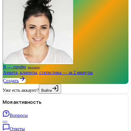
Я — профи
бесплатно
Анкета, клиенты, статистика — за 2 минуты
Создать
Уже есть аккаунт?
Войти
Моя активность
Вопросы
—
Ответы