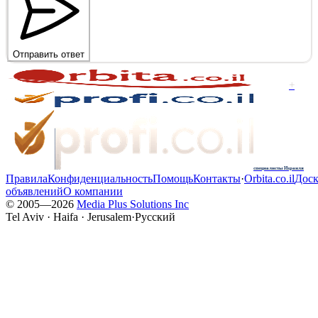
Отправить ответ
+
специалисты Израиля
Правила
Конфиденциальность
Помощь
Контакты
·
Orbita.co.il
Доск
объявлений
О компании
© 2005—
2026
Media Plus Solutions Inc
Tel Aviv · Haifa · Jerusalem
·
Русский