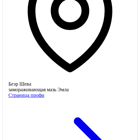
Беэр Шева
замораживающая мазь Эмла
Страница профи