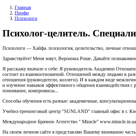
Главная
Профи
Психологи
Психолог-целитель. Специал
Психологи — Хайфа. психология, целительство, личные отношен
Здравствуйте! Меня зовут, Вероника Роше. Давайте познакомим
Я расскажу вначале о себе: Я руководитель Академии Отноше
состоит из взаимоотношений. Отношений между людьми в раз
отношения (руководители, коллеги). И в каждом виде межлич
и изучение навыков эффективного общения взаимодействия с р
понимание, компромисы...
Способы обучения есть разные: академичные, консультацион
Учебно-тренинговый центр "SUNLAND" главный офис в г. Киев
Международное Брачное Агентство " Miracle" www.miracle.in.u
На своем личном сайте я представляю Вашему вниманию часть с