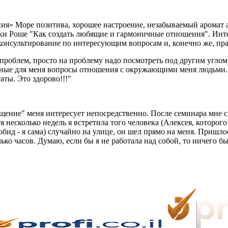
» Море позитива, хорошее настроение, незабываемый аромат апе
ки Роше "Как создать любящие и гармоничные отношения". Ин
онсультирование по интересующим вопросам и, конечно же, пра
проблем, просто на проблему надо посмотреть под другим углом
важные для меня вопросы отношения с окружающими меня людьми.
ты. Это здорово!!!"
щение" меня интересует непосредственно. После семинара мне ср
стя несколько недель я встретила того человека (Алексея, которо
обид - я сама) случайно на улице, он шел прямо на меня. Пришло
ько часов. Думаю, если бы я не работала над собой, то ничего б