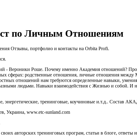
ист по Личным Отношениям
ия Отзывы, портфолио и контакты на Orbita Profi.
ся.
ний - Вероники Роше. Почему именно Академия отношений? Про
ных сферах: родственные отношения, личные отношения между
ностных отношений нам требуются определенные навыки, умения
азными людьми. Навыки взаимодействия с Жизнью и собой. И нам
ные, энергетические, тренинговые, коучиновые и.т.д.. Сост
, Украина, www.etc-sunland.com
a
воих авторских тренинговых програм, статьи в блоге, ответы н