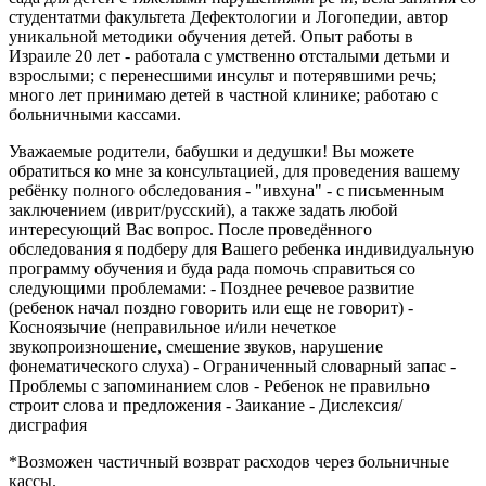
студентатми факультета Дефектологии и Логопедии, автор
уникальной методики обучения детей. Опыт работы в
Израиле 20 лет - работала с умственно отсталыми детьми и
взрослыми; с перенесшими инсульт и потерявшими речь;
много лет принимаю детей в частной клинике; работаю с
больничными кассами.
Уважаемые родители, бабушки и дедушки! Вы можете
обратиться ко мне за консультацией, для проведения вашему
ребёнку полного обследования - "ивхуна" - с письменным
заключением (иврит/русский), а также задать любой
интересующий Вас вопрос. После проведённого
обследования я подберу для Вашего ребенка индивидуальную
программу обучения и буда рада помочь справиться со
следующими проблемами: - Позднее речевое развитие
(ребенок начал поздно говорить или еще не говорит) -
Косноязычие (неправильное и/или нечеткое
звукопроизношение, смешение звуков, нарушение
фонематического слуха) - Ограниченный словарный запас -
Проблемы с запоминанием слов - Ребенок не правильно
строит слова и предложения - Заикание - Дислексия/
дисграфия
*Возможен частичный возврат расходов через больничные
кассы.