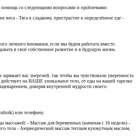
ет помощь со следующими вопросами и проблемами:
е веса - Тяга к сладкому, пристрастие к определённое еде -
ного личного внимания, если мы будем работать вместе.
ывать в своё собственное развитие и в будущую жизнь
а заряжает вас энергией, так чтобы вы чувствовали уверенность
о действует на ВАШЕ уникальное тело, от еды на вашей тарелке
ищеварением, доверяя внутренней мудрости своего
froik) или телефону.
 массажей: - Массаж для беременных (начиная с 16 недели) -
его тела - Аюрведический массаж теплым кунжутным маслом,