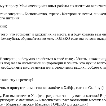
шему запросу. ​Мой имеющийся опыт работы с клиентами включа
твие энергии - Беспокойство, стресс - Контроль за весом, снижени
ого питания
ссий)
го, что тормозит и держит их на месте, и я буду уделять вам м
 Пожалуйста, обращайтесь ко мне, ТОЛЬКО если вы готовы вклад
й энергии, и безумно влюбиться в своё тело; - Узнать, какая пищ
 из под завала избыточной информации и узнать, что лучше всег
ть необходимые инструменты для преодоления ваших проблем с п
твить эту перемену!
ым присутствием, если вы живёте в Хайфе, или по Скайпу (kira
 Ели вы живете в Хайфе, с радостью запишу вас на массаж! Виды
риходить с малышом) - Классический расслабляющий массаж вс
саж - Медовый массаж Массажи ТОЛЬКО для женщин!