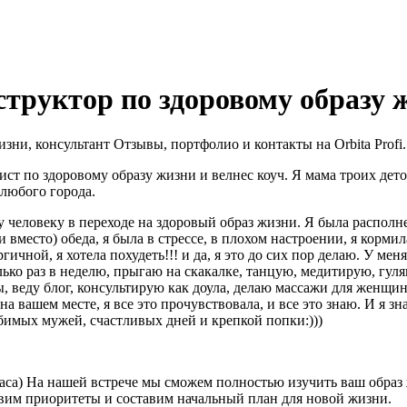
структор по здоровому образу 
ни, консультант Отзывы, портфолио и контакты на Orbita Profi.
ст по здоровому образу жизни и велнес коуч. Я мама троих дет
 любого города.
у человеку в переходе на здоровый образ жизни. Я была распол
вместо) обеда, я была в стрессе, в плохом настроении, я кормила
чной, я хотела похудеть!!! и да, я это до сих пор делаю. У меня 
олько раз в неделю, прыгаю на скакалке, танцую, медитирую, гул
, веду блог, консультирую как доула, делаю массажи для женщин
на вашем месте, я все это прочувствовала, и все это знаю. И я 
юбимых мужей, счастливых дней и крепкой попки:)))
2 часа) На нашей встрече мы сможем полностью изучить ваш обра
вим приоритеты и составим начальный план для новой жизни.