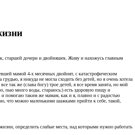
жизни
ок, старшей дочери и двойняшек. Живу и нахожусь главным
невшей мамой 4-х месячных двойнят, с катастрофическим
 грудью, я никуда не могла сходить без детей, но я очень хотела
все так же (слава богу) трое детей, я все время занята, но мой
яю, пью много воды, стараюсь:) есть здоровую пищу и
 и помогаю таким же мамам, как и я, плавно и с радостью
знаю, что можно маленькими шажками прийти к себе, такой,
з жизни, определить слабые места, над которыми нужно работать