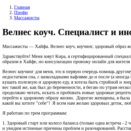
Главная
Профи
Массажисты
Велнес коуч. Специалист и ин
Массажисты — Хайфа. Велнес коуч, коучинг, здоровый образ жиз
Здравствуйте! Меня зовут Кира, я сертифицированный специали
образом в Хайфе, но консультации провожу онлайн для жителя
Велнес коучинг для меня, это в первую очередь помощь другом
недостатком сна, с шоколадными вафлями до и после (а иногда и 
кушать полезную и здоровую еду, я хотела быть стройной и энерги
вес такой же, как был до беременности, я бегаю по утрам неск
продолжаю читать, искать и пробовать новые здоровые рецепты
перейти к здоровому образу жизни. ​ Дорогие женщины, я была 
какой вы хотите "себе"! ​ Я всем нам желаю здоровых деток, л
Я работаю по трем программам:
1. Здоровый старт или колесо баланса (только одна встреча - 
и увидим истинные причины проблем и разочарований. Расста