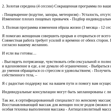
2. Золотая середина (4 сессии) Сокращенная программа по ва
- Пищеварение (вздутие, запоры, метеоризм) - Усталость, отсутс
Изменение плохих пищевых привычек - Подбор индивидуальн
3. Полная программа изменения образа жизни (3 месяца - 12 се
Я помогаю женщинам совершить прорыв и оторваться от всего то
Совместная работа требует усилий и времени от обеих сторон.
согласно вашему желанию.
И если вы готовы…
- Выглядеть потрясающе, чувствовать себя сексуальной и полно
и вдохновение в еде, а не думали об ограничении; - Выбраться
до умения обращаться со стрессом и удовольствием; - Получи
собственного тела, –
Я с радостью поддержу вас на вашем пути и помогу вам осущес
Индивидуальные консультации могут быть запланированы с личн
Так же, я сертифицированный специалист по женскому массажу.
Восстанавливающий массаж для женщин после родов (можно п
особая техника выполнения массажа - Антицеллюлитный мас