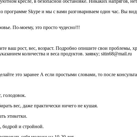
 уютном кресле, в безопасной обстановке. Никаких напрягов, нет
о программе Skype и мы с вами разговариваем один час. Вы вид
овье. По-моему, это просто чудесно!!!
те ваш рост, вес, возраст. Подробно опишите свои проблемы, х
занием количества и веса продуктов. заявку; sitin68@mail.ru
елайте это заранее А если простыми словами, то после консуль
, голодовок.
ирать вес, даже практически ничего не кушая.
ть этикетки.
, бодрой и стройной.
ствовать себя моложе на 10-20 лет..