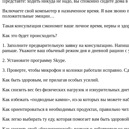
Представте: ходить никуда не надо, вы спокойно сидите дома в
Включаете свой компьютер в назначенное время. Я вам звоню п
положительные эмоции…
Такая консультация сэкономит ваше личное время, нервы и здор
Как это будет происходить?
1. Заполните предварительную заявку на консультацию. Напиши
раньше. Укажите ваш обычный режим дня и дневной рацион с ука
2. Установите программу Skypе.
3. Проверте, чтобы микрофон и колонки работали исправно. Сд
Как быть здоровым, не прилагая особых усилий.
Как снизить вес без физических нагрузок и изнурительных диет
Как избежать «подводные камни», из-за которых вы можете наб
Как ориентироваться в необходимых продуктах, правильно чита
Как легко выбирать ту еду, которая помогает вам быть здоровой
Как снизить свой «биологический» возраст и действительно чув