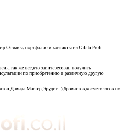
 Отзывы, портфолио и контакты на Orbita Profi.
и,а так же все,кто заинтересован получить
онсультации по приобретению и различную другую
он,Давида Мастер,Эрудит...),бровистов,косметологов по