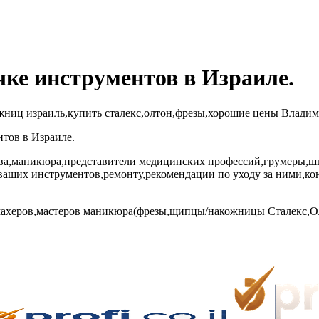
чке инструментов в Израиле.
иц израиль,купить сталекс,олтон,фрезы,хорошие цены Владимир
тов в Израиле.
ва,маникюра,представители медицинских профессий,грумеры,шве
 ваших инструментов,ремонту,рекомендации по уходу за ними,к
ахеров,мастеров маникюра(фрезы,щипцы/накожницы Сталекс,Олт