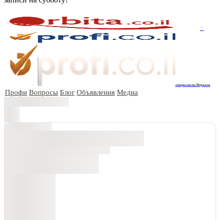
+
специалисты Израиля
Профи
Вопросы
Блог
Объявления
Медиа