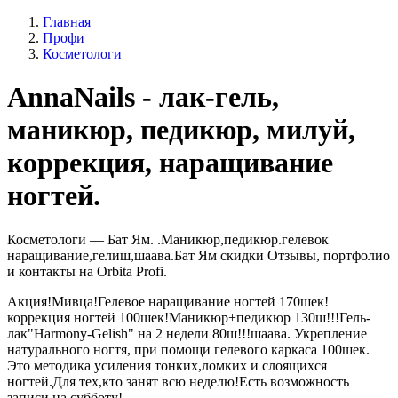
Главная
Профи
Косметологи
AnnaNails - лак-гель,
маникюр, педикюр, милуй,
коррекция, наращивание
ногтей.
Косметологи — Бат Ям. .Маникюр,педикюр.гелевок
наращивание,гелиш,шаава.Бат Ям скидки Отзывы, портфолио
и контакты на Orbita Profi.
Акция!Мивца!Гелевое наращивание ногтей 170шек!
коррекция ногтей 100шек!Маникюр+педикюр 130ш!!!Гель-
лак"Harmony-Gelish" на 2 недели 80ш!!!шаава. Укрепление
натурального ногтя, при помощи гелевого каркаса 100шек.
Это методика усиления тонких,ломких и слоящихся
ногтей.Для тех,кто занят всю неделю!Есть возможность
записи на субботу!