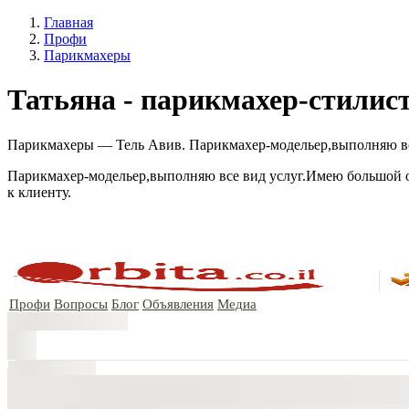
Главная
Профи
Парикмахеры
Татьяна - парикмахер-стилист
Парикмахеры — Тель Авив. Парикмахер-модельер,выполняю все в
Парикмахер-модельер,выполняю все вид услуг.Имею большой опы
к клиенту.
Профи
Вопросы
Блог
Объявления
Медиа