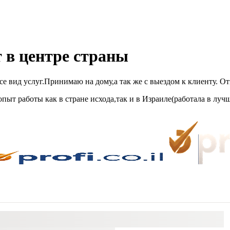
 в центре страны
ид услуг.Принимаю на дому,а так же с выездом к клиенту. Отзы
т работы как в стране исхода,так и в Израиле(работала в лучш