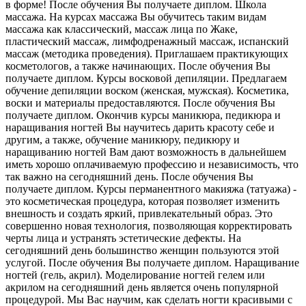
в форме! После обучения Вы получаете диплом. Школа
массажа. На курсах массажа Вы обучитесь таким видам
массажа как классический, массаж лица по Жаке,
пластический массаж, лимфодренажный массаж, испанский
массаж (методика проведения). Приглашаем практикующих
косметологов, а также начинающих. После обучения Вы
получаете диплом. Курсы восковой депиляции. Предлагаем
обучение депиляции воском (женская, мужская). Косметика,
воски и материалы предоставляются. После обучения Вы
получаете диплом. Окончив курсы маникюра, педикюра и
наращивания ногтей Вы научитесь дарить красоту себе и
другим, а также, обучение маникюру, педикюру и
наращиванию ногтей Вам дают возможность в дальнейшем
иметь хорошо оплачиваемую профессию и независимость, что
так важно на сегодняшний день. После обучения Вы
получаете диплом. Курсы перманентного макияжа (татуажа) -
это косметическая процедура, которая позволяет изменить
внешность и создать яркий, привлекательный образ. Это
совершенно новая технология, позволяющая корректировать
черты лица и устранять эстетические дефекты. На
сегодняшний день большинство женщин пользуются этой
услугой. После обучения Вы получаете диплом. Наращивание
ногтей (гель, акрил). Моделирование ногтей гелем или
акрилом на сегодняшний день является очень популярной
процедурой. Мы Вас научим, как сделать ногти красивыми с