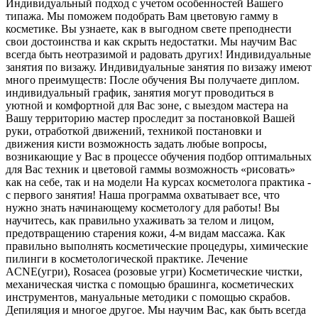
Индивидуальный подход с учетом особенностей Вашего
типажа. Мы поможем подобрать Вам цветовую гамму в
косметике. Вы узнаете, как в выгодном свете преподнести
свои достоинства и как скрыть недостатки. Мы научим Вас
всегда быть неотразимой и радовать других! Индивидуальные
занятия по визажу. Индивидуальные занятия по визажу имеют
много преимуществ: После обучения Вы получаете диплом.
индивидуальный график, занятия могут проводиться в
уютной и комфортной для Вас зоне, с выездом мастера на
Вашу территорию мастер проследит за постановкой Вашей
руки, отработкой движений, техникой постановки и
движения кисти возможность задать любые вопросы,
возникающие у Вас в процессе обучения подбор оптимальных
для Вас техник и цветовой гаммы возможность «рисовать»
как на себе, так и на модели На курсах косметолога практика -
с первого занятия! Наша программа охватывает все, что
нужно знать начинающему косметологу для работы! Вы
научитесь, как правильно ухаживать за телом и лицом,
предотвращению старения кожи, 4-м видам массажа. Как
правильно выполнять косметические процедуры, химические
пилинги в косметологической практике. Лечение
ACNE(угри), Rosacea (розовые угри) Косметические чистки,
механическая чистка с помощью брашинга, косметических
инструментов, мануальные методики с помощью скрабов.
Депиляция и многое другое. Мы научим Вас, как быть всегда