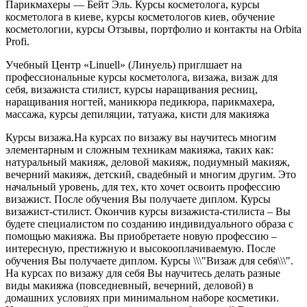
Парикмахеры — Бейт Эль. Курсы косметолога, курсы
косметолога в киеве, курсы косметологов киев, обучение
косметологии, курсы Отзывы, портфолио и контакты на Orbita
Profi.
Учебный Центр «Linuell» (Линуель) приглшает на
профессиональные курсы косметолога, визажа, визаж для
себя, визажиста стилист, курсы наращивания ресниц,
наращивания ногтей, маникюра педикюра, парикмахера,
массажа, курсы депиляции, татуажа, кисти для макияжа
Курсы визажа.На курсах по визажу вы научитесь многим
элементарным и сложным техникам макияжа, таких как:
натуральный макияж, деловой макияж, подиумный макияж,
вечерний макияж, детский, свадебный и многим другим. Это
начальный уровень, для тех, кто хочет освоить профессию
визажист. После обучения Вы получаете диплом. Курсы
визажист-стилист. Окончив курсы визажиста-стилиста – Вы
будете специалистом по созданию индивидуального образа с
помощью макияжа. Вы приобретаете новую профессию –
интересную, престижную и высокооплачиваемую. После
обучения Вы получаете диплом. Курсы \\\"Визаж для себя\\\".
На курсах по визажу для себя Вы научитесь делать разные
виды макияжа (повседневный, вечерний, деловой) в
домашних условиях при минимальном наборе косметики.