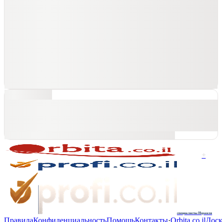
+
специалисты Израиля
Правила
Конфиденциальность
Помощь
Контакты
·
Orbita.co.il
Доск