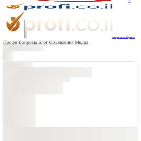
+
специалисты Израиля
Профи
Вопросы
Блог
Объявления
Медиа